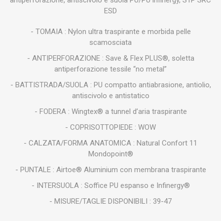
antiperforazione, antiscivolo e suola PU/PU infinergy, S1P SRC
ESD
- TOMAIA : Nylon ultra traspirante e morbida pelle
scamosciata
- ANTIPERFORAZIONE : Save & Flex PLUS®, soletta
antiperforazione tessile “no metal”
- BATTISTRADA/SUOLA : PU compatto antiabrasione, antiolio,
antiscivolo e antistatico
- FODERA : Wingtex® a tunnel d’aria traspirante
- COPRISOTTOPIEDE : WOW
- CALZATA/FORMA ANATOMICA : Natural Confort 11
Mondopoint®
- PUNTALE : Airtoe® Aluminium con membrana traspirante
- INTERSUOLA : Soffice PU espanso e Infinergy®
- MISURE/TAGLIE DISPONIBILI : 39-47