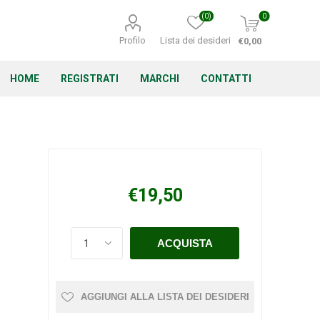
(0)
0
Profilo
Lista dei desideri
€0,00
HOME
REGISTRATI
MARCHI
CONTATTI
Corino Bruna
Echo
Energizer
€19,50
Irritrol
Irritec
Lacogreen
AGGIUNGI ALLA LISTA DEI DESIDERI