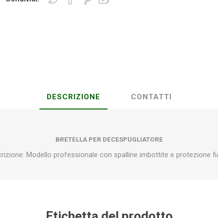
Plasson
Rain Bird
RIV -
Sab
Rubinetteria
Italiana
Velatta S.p.A
DESCRIZIONE
CONTATTI
Volpi
Originale
BRETELLA PER DECESPUGLIATORE
rizione: Modello professionale con spalline imbottite e protezione f
Etichetta del prodotto