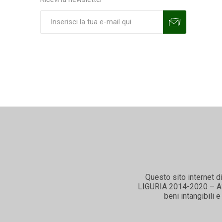
Sottoscrivi
Annulla la sottoscrizione
Questo sito internet d
LIGURIA 2014-2020 – ASSE
beni intangibili