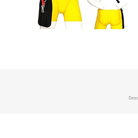
Makita
Mareva
Nardi
Tricoflex
uPower
Vermobil
Desc