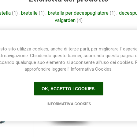
etella
(1)
,
bretelle
(1)
,
bretella per decespugliatore
(1)
,
decespu
valgarden
(4)
to sito utilizza cookies, anche di terze parti, per migliorare l’ esper
Prodotti correlati
di navigazione. Chiudendo questo banner, scorrendo questa pagina 
iccando qualunque suo elemento si acconsente all’uso dei cookies. 
approfondire leggere l’ Informativa Cookies.
OK, ACCETTO I COOKIES.
INFORMATIVA COOKIES