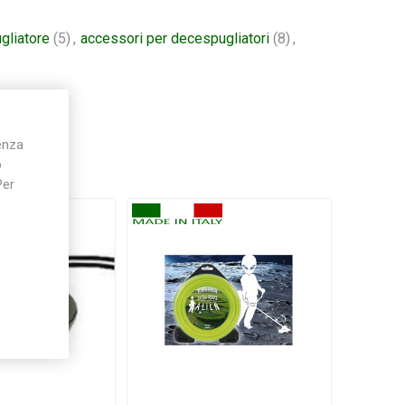
gliatore
(5)
,
accessori per decespugliatori
(8)
,
ienza
o
Per