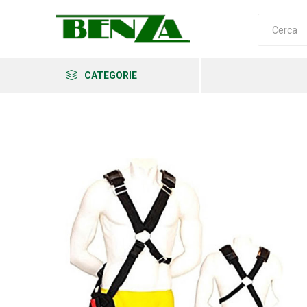
CATEGORIE
Arkema
Ars
Archman
Erba
Felco
Fiskars