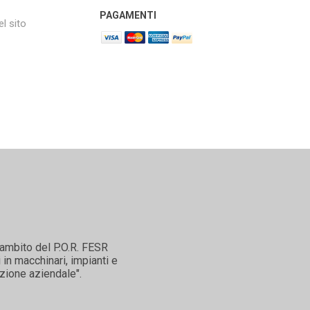
PAGAMENTI
l sito
'ambito del P.O.R. FESR
in macchinari, impianti e
zione aziendale".