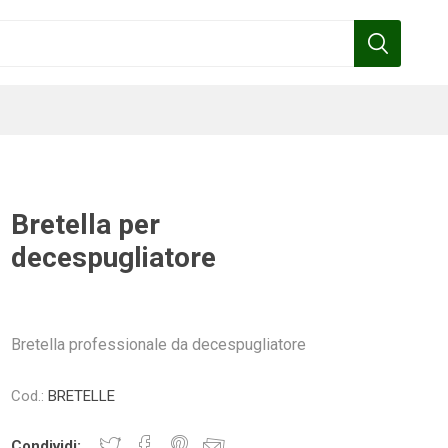
Bretella per
decespugliatore
Benza
Bottos
Calpeda
Cofra
Bretella professionale da decespugliatore
Gardena
Griffon
Gamma
Hozelock
Cod.:
BRETELLE
pennelli
Condividi: