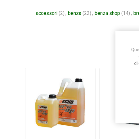
accessori
(2)
,
benza
(22)
,
benza shop
(14)
,
br
Ques
cl