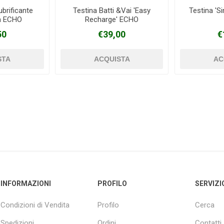
lubrificante
Testina Batti &Vai 'Easy
Testina 'Si
a ECHO
Recharge' ECHO
50
€39,00
€
INFORMAZIONI
PROFILO
SERVIZI
Condizioni di Vendita
Profilo
Cerca
Spedizioni
Ordini
Contatti