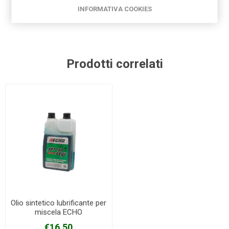
olio biodegradabile
(3)
,
biodegradabile
(3)
INFORMATIVA COOKIES
Prodotti correlati
Olio sintetico lubrificante per
miscela ECHO
€16,50