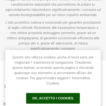
caratteristiche adesivanti che permettono di evitare lo
sgocciolamento riducendone significativamente i consumi ed
elevata biodegradabilità per un minor impatto ambientale.
L'olio protettivo catena è essenziale per garantire prestazioni
di taglio ottimali. Resistente alle bassissime temperature e
con ottime proprietà antiruggine permette, grazie ad un
ottimo antigrippante, di garantire eccezionale efficienza alla
pompa olio e, grazie all’ adesivante, di ridurre
significativamente i consumi.
Questo sito utilizza cookies, anche di terze parti, per
migliorare l’ esperienza di navigazione. Chiudendo
questo banner, scorrendo questa pagina o cliccando
qualunque suo elemento si acconsente all’uso dei
Etichetta del prodotto
cookies. Per approfondire leggere l’ Informativa
Cookies.
benza
(22)
,
benza shop
(14)
,
olio
(3)
,
olio per catene
(3)
,
olio per catena motosega
(3)
,
olio per catena
(3)
,
catena motosega
(3)
,
catene motoseghe
(3)
,
OK, ACCETTO I COOKIES.
olio lubrificante
(3)
,
lubrificante
(4)
,
echo
(5)
,
olio echo
(3)
,