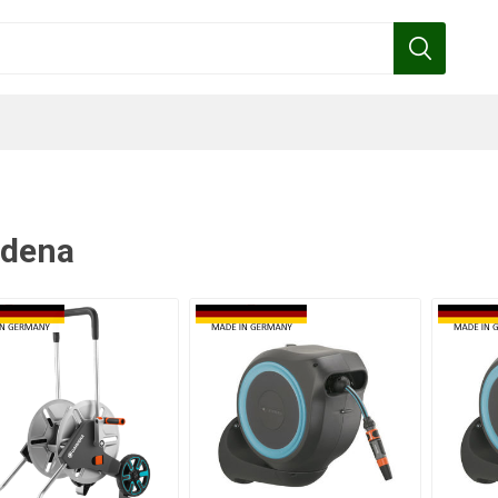
rdena
Benza
Bottos
Calpeda
Cofra
Gardena
Griffon
Gamma
Hozelock
pennelli