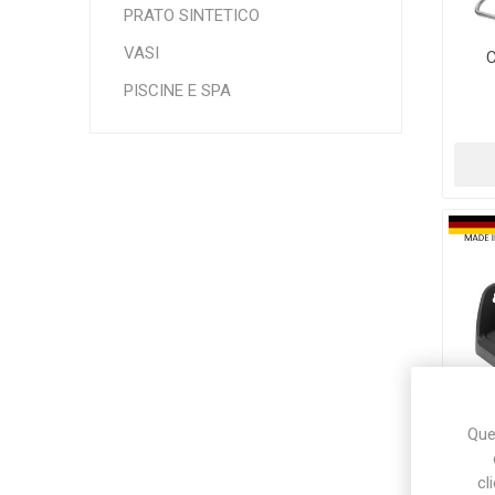
PRATO SINTETICO
VASI
C
Makita
Mareva
Nardi
PISCINE E SPA
Tricoflex
uPower
Vermobil
Ques
cl