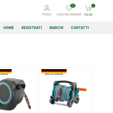
(0)
0
Profilo
Lista dei desideri
€0,00
HOME
REGISTRATI
MARCHI
CONTATTI
Corino Bruna
Echo
Energizer
Irritrol
Irritec
Lacogreen