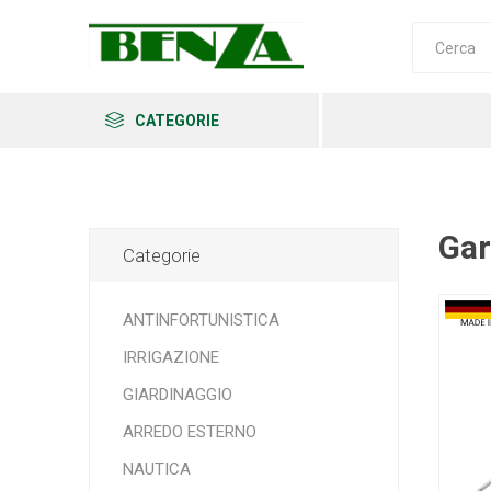
CATEGORIE
Ga
Categorie
Arkema
Ars
Archman
ANTINFORTUNISTICA
IRRIGAZIONE
GIARDINAGGIO
Erba
Felco
Fiskars
ARREDO ESTERNO
NAUTICA