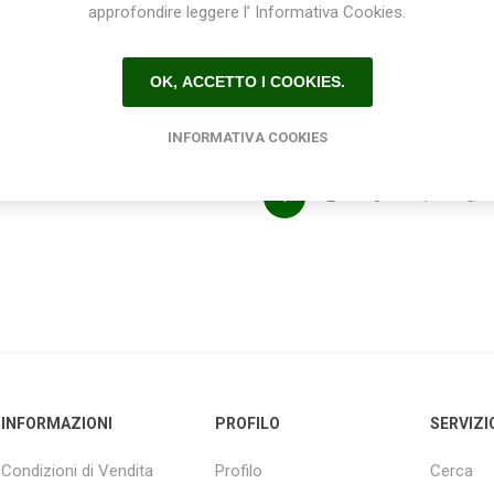
approfondire leggere l’ Informativa Cookies.
€9,50
€34,00
OK, ACCETTO I COOKIES.
INFORMATIVA COOKIES
1
2
3
4
5
INFORMAZIONI
PROFILO
SERVIZI
Condizioni di Vendita
Profilo
Cerca