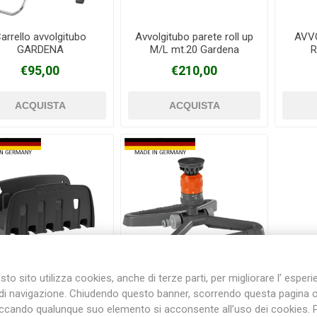
arrello avvolgitubo
Avvolgitubo parete roll up
AVV
GARDENA
M/L mt.20 Gardena
R
Plasson
Rain Bird
RIV -
Sab
Rubinetteria
€95,00
€210,00
Italiana
Velatta S.p.A
Volpi
Originale
to sito utilizza cookies, anche di terze parti, per migliorare l’ esper
di navigazione. Chiudendo questo banner, scorrendo questa pagina 
Portatubo a parete
Irrigatore circolare
iccando qualunque suo elemento si acconsente all’uso dei cookies. 
GARDENA
GARDENA