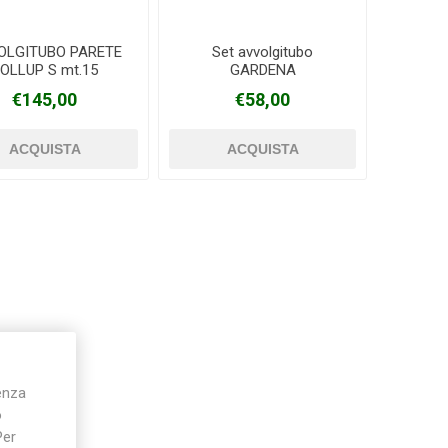
OLGITUBO PARETE
Set avvolgitubo
OLLUP S mt.15
GARDENA
Silky
Stocker
Toro
GARDENA
€145,00
€58,00
ienza
o
Per