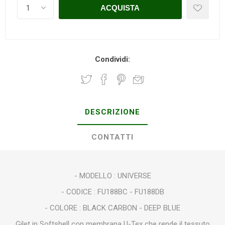
Condividi:
DESCRIZIONE
CONTATTI
- MODELLO : UNIVERSE
- CODICE : FU188BC - FU188DB
- COLORE : BLACK CARBON - DEEP BLUE
Gilet in Softshell con membrana U-Tex che rende il tessuto