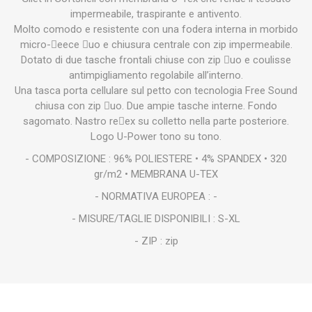
impermeabile, traspirante e antivento.
Molto comodo e resistente con una fodera interna in morbido
micro-eece uo e chiusura centrale con zip impermeabile.
Dotato di due tasche frontali chiuse con zip uo e coulisse
antimpigliamento regolabile all’interno.
Una tasca porta cellulare sul petto con tecnologia Free Sound
chiusa con zip uo. Due ampie tasche interne. Fondo
sagomato. Nastro reex su colletto nella parte posteriore.
Logo U-Power tono su tono.
- COMPOSIZIONE : 96% POLIESTERE • 4% SPANDEX • 320
gr/m2 • MEMBRANA U-TEX
- NORMATIVA EUROPEA : -
- MISURE/TAGLIE DISPONIBILI : S-XL
- ZIP : zip