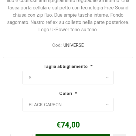
ﬂuo e coulisse antimpigliamento regolabile all’interno. Una
tasca porta cellulare sul petto con tecnologia Free Sound
chiusa con zip ﬂuo. Due ampie tasche interne. Fondo
sagomato. Nastro reﬂex su colletto nella parte posteriore.
Logo U-Power tono su tono.
Cod.:
UNIVERSE
Taglia abbigliamento
*
Colori
*
€74,00