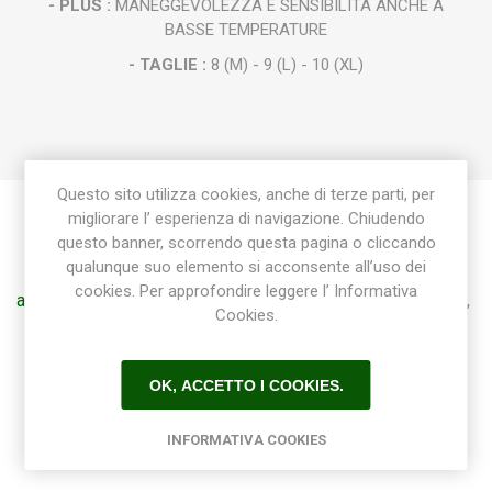
- PLUS :
MANEGGEVOLEZZA E SENSIBILITÀ ANCHE A
BASSE TEMPERATURE
- TAGLIE :
8 (M) - 9 (L) - 10 (XL)
Questo sito utilizza cookies, anche di terze parti, per
migliorare l’ esperienza di navigazione. Chiudendo
questo banner, scorrendo questa pagina o cliccando
Etichetta del prodotto
qualunque suo elemento si acconsente all’uso dei
cookies. Per approfondire leggere l’ Informativa
anti-infortunistica
(29)
,
guanti
(7)
,
antitaglio
(9)
,
cofra
(10)
,
Cookies.
guanto
(2)
,
neoprene
(1)
,
lattice
(1)
OK, ACCETTO I COOKIES.
INFORMATIVA COOKIES
Prodotti correlati