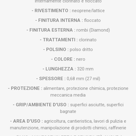
Internamente clorinato e floccato
- RIVESTIMENTO :
neoprene/lattice
- FINITURA INTERNA :
floccato
- FINITURA ESTERNA :
rombi (Diamond)
- TRATTAMENTI :
clorinato
- POLSINO :
polso dritto
- COLORE :
nero
- LUNGHEZZA :
320 mm
- SPESSORE :
0,68 mm (27 mil)
- PROTEZIONE :
alimentare, protezione chimica, protezione
meccanica media
- GRIP/AMBIENTE D'USO :
superfici asciutte, superfici
bagnate
- AREA D'USO :
agricoltura, cantieristica, lavori di pulizia e
manutenzione, manipolazione di prodotti chimici, raffinerie