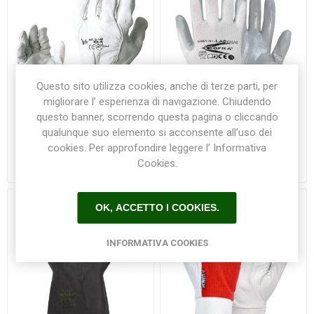
Questo sito utilizza cookies, anche di terze parti, per
migliorare l’ esperienza di navigazione. Chiudendo
questo banner, scorrendo questa pagina o cliccando
qualunque suo elemento si acconsente all’uso dei
Guanti G/148
Guanti LABOUR - COFRA
cookies. Per approfondire leggere l’ Informativa
Cookies.
€4,50
€2,70
OK, ACCETTO I COOKIES.
INFORMATIVA COOKIES