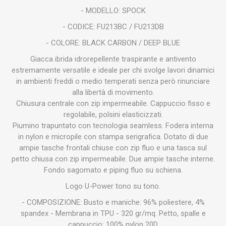
- MODELLO: SPOCK
- CODICE: FU213BC / FU213DB
- COLORE: BLACK CARBON / DEEP BLUE
Giacca ibrida idrorepellente traspirante e antivento
estremamente versatile e ideale per chi svolge lavori dinamici
in ambienti freddi o medio temperati senza però rinunciare
alla libertà di movimento.
Chiusura centrale con zip impermeabile. Cappuccio fisso e
regolabile, polsini elasticizzati.
Piumino trapuntato con tecnologia seamless. Fodera interna
in nylon e micropile con stampa serigrafica. Dotato di due
ampie tasche frontali chiuse con zip fluo e una tasca sul
petto chiusa con zip impermeabile. Due ampie tasche interne.
Fondo sagomato e piping fluo su schiena.
Logo U-Power tono su tono.
- COMPOSIZIONE: Busto e maniche: 96% poliestere, 4%
spandex - Membrana in TPU - 320 gr/mq. Petto, spalle e
cappuccio: 100% nylon 20D