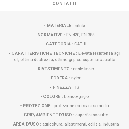
CONTATTI
- MATERIALE :
nitrile
- NORMATIVE :
EN 420, EN 388
- CATEGORIA :
CAT. II
- CARATTERISTICHE TECNICHE :
Elevata resistenza agli
oli, ottima destrezza, ottimo grip su superfici asciutte
- RIVESTIMENTO :
nitrile liscio
- FODERA :
nylon
- FINEZZA :
13
- COLORE :
bianco/grigio
- PROTEZIONE :
protezione meccanica media
- GRIP/AMBIENTE D'USO :
superfici asciutte
- AREA D'USO :
agricoltura, allestimenti, edilizia, industria