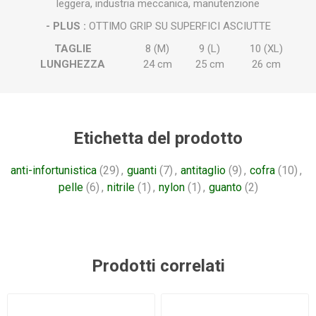
leggera, industria meccanica, manutenzione
- PLUS :
OTTIMO GRIP SU SUPERFICI ASCIUTTE
TAGLIE
8 (M)
9 (L)
10 (XL)
LUNGHEZZA
24 cm
25 cm
26 cm
Etichetta del prodotto
anti-infortunistica
(29)
,
guanti
(7)
,
antitaglio
(9)
,
cofra
(10)
,
pelle
(6)
,
nitrile
(1)
,
nylon
(1)
,
guanto
(2)
Prodotti correlati