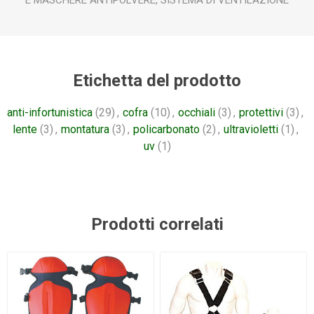
E MASCHERE ANTIPOLVERE, SISTEMA DI VENTILAZIONE
Etichetta del prodotto
anti-infortunistica
(29)
,
cofra
(10)
,
occhiali
(3)
,
protettivi
(3)
,
lente
(3)
,
montatura
(3)
,
policarbonato
(2)
,
ultravioletti
(1)
,
uv
(1)
Prodotti correlati