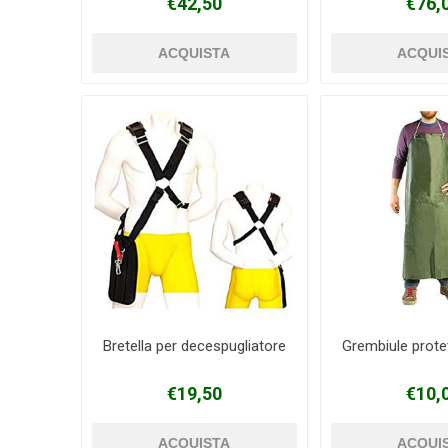
€42,50
€76,
Bretella per decespugliatore
Grembiule prote
€19,50
€10,