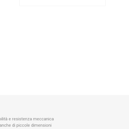
Silky
Stocker
Toro
ibilità e resistenza meccanica
 anche di piccole dimensioni