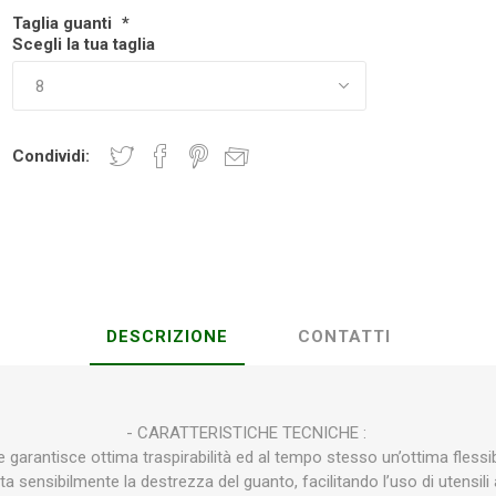
Taglia guanti
*
Scegli la tua taglia
Plasson
Rain Bird
RIV -
Sab
Rubinetteria
Italiana
Velatta S.p.A
Condividi:
Volpi
Originale
DESCRIZIONE
CONTATTI
- CARATTERISTICHE TECNICHE :
e garantisce ottima traspirabilità ed al tempo stesso un’ottima fless
ta sensibilmente la destrezza del guanto, facilitando l’uso di utensili