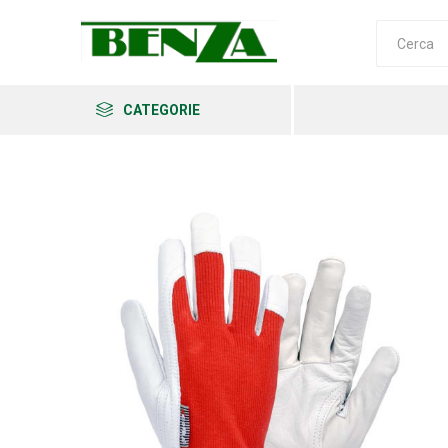
CATEGORIE
Arkema
Ars
Archman
Erba
Felco
Fiskars