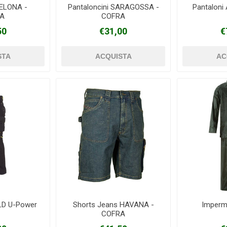
ELONA -
Pantaloncini SARAGOSSA -
Pantaloni
A
COFRA
50
€31,00
€
LD U-Power
Shorts Jeans HAVANA -
Imperm
COFRA