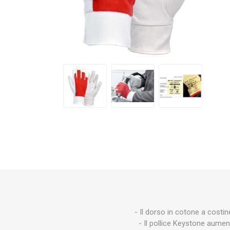
Makita
Mareva
Nardi
Tricoflex
uPower
Vermobil
- Il dorso in cotone a costin
- Il pollice Keystone aumen