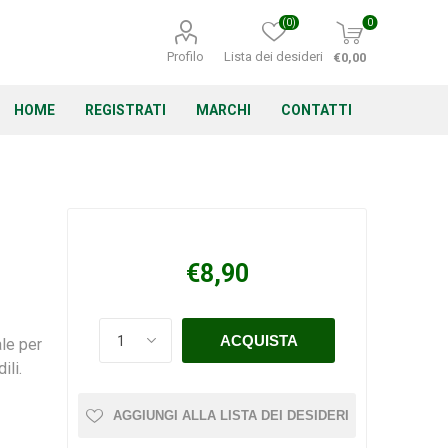
(0)
0
Profilo
Lista dei desideri
€0,00
HOME
REGISTRATI
MARCHI
CONTATTI
Corino Bruna
Echo
Energizer
€8,90
le per
ili.
Irritrol
Irritec
Lacogreen
AGGIUNGI ALLA LISTA DEI DESIDERI