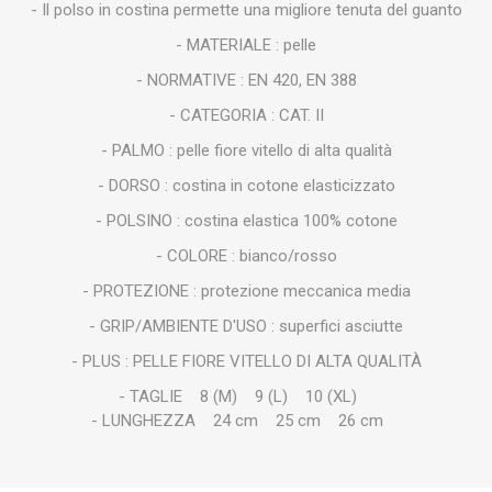
- Il polso in costina permette una migliore tenuta del guanto
- MATERIALE : pelle
- NORMATIVE : EN 420, EN 388
- CATEGORIA : CAT. II
- PALMO : pelle fiore vitello di alta qualità
- DORSO : costina in cotone elasticizzato
- POLSINO : costina elastica 100% cotone
- COLORE : bianco/rosso
- PROTEZIONE : protezione meccanica media
- GRIP/AMBIENTE D'USO : superfici asciutte
- PLUS : PELLE FIORE VITELLO DI ALTA QUALITÀ
- TAGLIE 8 (M) 9 (L) 10 (XL)
- LUNGHEZZA 24 cm 25 cm 26 cm