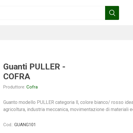
Guanti PULLER -
COFRA
Benza
Bottos
Calpeda
Cofra
Produttore:
Cofra
Guanto modello PULLER categoria ll, colore bianco/ rosso idea
agricoltura, industria meccanica, movimentazione di materiali ed
Gardena
Griffon
Gamma
Hozelock
pennelli
Cod.:
GUANG101