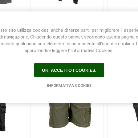
ER U-Power
Giacca METROPOLIS U-
Giacca S
Power
to sito utilizza cookies, anche di terze parti, per migliorare l’ esper
00
€93,50
€
di navigazione. Chiudendo questo banner, scorrendo questa pagina 
iccando qualunque suo elemento si acconsente all’uso dei cookies. 
approfondire leggere l’ Informativa Cookies.
OK, ACCETTO I COOKIES.
INFORMATIVA COOKIES