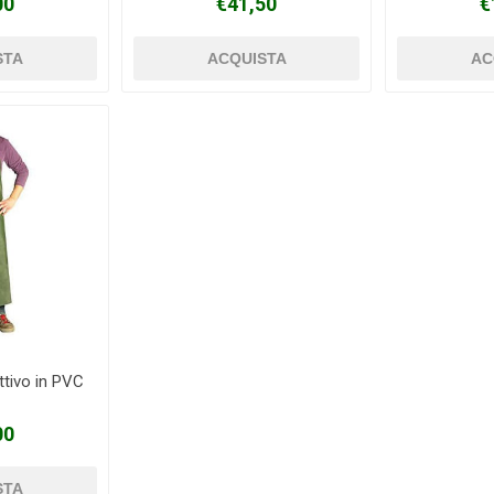
00
€41,50
€
ttivo in PVC
00