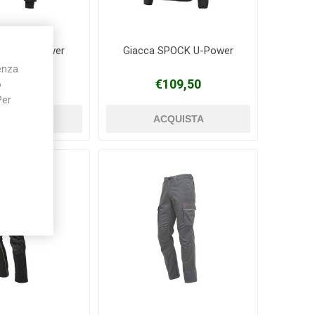
PACE U-Power
Giacca SPOCK U-Power
ienza
105,00
€109,50
o
Per