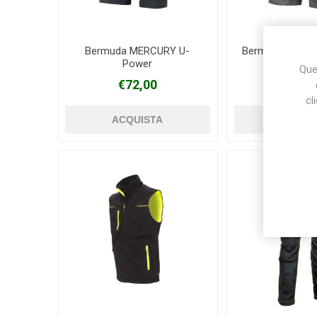
Bermuda MERCURY U-
Bermuda SUMM
Power
Ques
€72,00
€43,
cl