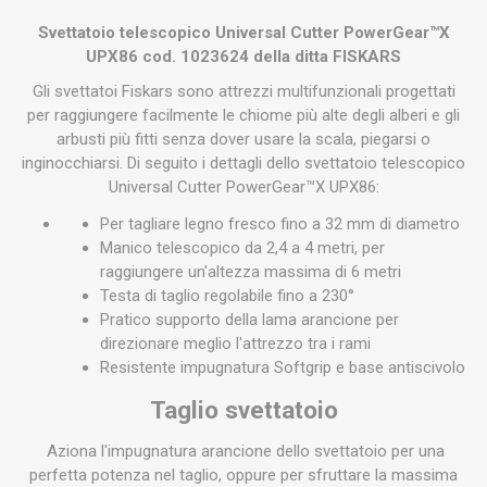
Svettatoio telescopico Universal Cutter PowerGear™X
UPX86 cod. 1023624 della ditta FISKARS
Gli svettatoi Fiskars sono attrezzi multifunzionali progettati
per raggiungere facilmente le chiome più alte degli alberi e gli
arbusti più fitti senza dover usare la scala, piegarsi o
inginocchiarsi. Di seguito i dettagli dello svettatoio telescopico
Universal Cutter PowerGear™X UPX86:
Per tagliare legno fresco fino a 32 mm di diametro
Manico telescopico da 2,4 a 4 metri, per
raggiungere un'altezza massima di 6 metri
Testa di taglio regolabile fino a 230°
Pratico supporto della lama arancione per
direzionare meglio l'attrezzo tra i rami
Resistente impugnatura Softgrip e base antiscivolo
Taglio svettatoio
Aziona l'impugnatura arancione dello svettatoio per una
perfetta potenza nel taglio, oppure per sfruttare la massima