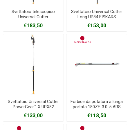
Svettatoio telescopico
Svettatoio Universal Cutter
Universal Cutter
Long UP84 FISKARS
PowerGear™X UPX86
€183,50
€153,00
FISKARS
Svettatoio Universal Cutter
Forbice da potatura a lunga
PowerGear™ X UPX82
portata 180ZF-3.0-5 ARS
FISKARS
€133,00
€118,50