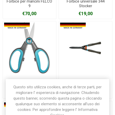
Forbice per mancini FELCO
Forbice universale 344
9
Stocker
€70,00
€19,00
Forbice Universale Herbcut
Cesoie per siepi Classic 540
Gardena
GARDENA
Questo sito utilizza cookies, anche di terze parti, per
migliorare l’ esperienza di navigazione. Chiudendo
€21,00
€38,00
questo banner, scorrendo questa pagina o cliccando
qualunque suo elemento si acconsente all’uso dei
cookies. Per approfondire leggere l’ Informativa