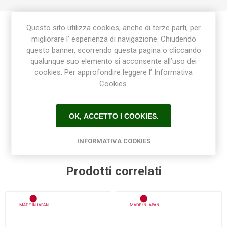
Questo sito utilizza cookies, anche di terze parti, per
migliorare l’ esperienza di navigazione. Chiudendo
Etichetta del prodotto
questo banner, scorrendo questa pagina o cliccando
qualunque suo elemento si acconsente all’uso dei
giardino
(101)
,
gardena
(45)
,
cesoie
(11)
,
lame
(5)
,
cookies. Per approfondire leggere l’ Informativa
bypass
(4)
,
cesoie siepi
(3)
,
cesoia per siepe
(3)
,
Cookies.
cesoie per siepi
(2)
,
cesoie professionali
(2)
,
cesoia professionale
(2)
,
lame cesoia
(2)
,
cesoie gardena
(2)
OK, ACCETTO I COOKIES.
INFORMATIVA COOKIES
Prodotti correlati