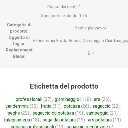
Passo dei denti: 4
Spessore dei denti : 1.25
Categoria di
Seghe pieghevoli
prodotto:
Oggetto di
Vendemmia
Frutta
Bonsai
Campeggio
Giardinaggi
taglio:
Replacement
211
Blade:
Etichetta del prodotto
professionali
(37)
,
giardinaggio
(118)
,
ars
(26)
,
vendemmia
(30)
,
frutta
(31)
,
potatura
(26)
,
segaccio
(22)
,
seghe
(22)
,
segaccio da potatura
(19)
,
campeggio
(21)
,
falegnameria
(18)
,
sega da potatura
(19)
,
ars potatura
(11)
,
segacci professionali
(19)
,
segaccio pieghevole
(7)
,