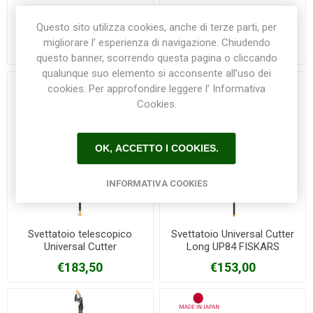
Cesoie per siepi Comfort
Forbice potatura ad asta
Questo sito utilizza cookies, anche di terze parti, per
700 T GARDENA
telescopica orientabile 715
ARCHMAN
migliorare l’ esperienza di navigazione. Chiudendo
€67,30
€63,50
questo banner, scorrendo questa pagina o cliccando
qualunque suo elemento si acconsente all’uso dei
cookies. Per approfondire leggere l’ Informativa
Cookies.
OK, ACCETTO I COOKIES.
INFORMATIVA COOKIES
Svettatoio telescopico
Svettatoio Universal Cutter
Universal Cutter
Long UP84 FISKARS
PowerGear™X UPX86
€183,50
€153,00
FISKARS