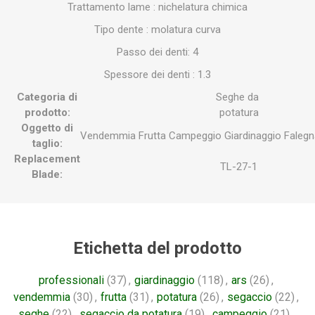
Trattamento lame : nichelatura chimica
Tipo dente : molatura curva
Passo dei denti: 4
Spessore dei denti : 1.3
Categoria di
Seghe da
prodotto:
potatura
Oggetto di
Vendemmia
Frutta
Campeggio
Giardinaggio
Falegn
taglio:
Replacement
TL-27-1
Blade:
Etichetta del prodotto
professionali
(37)
,
giardinaggio
(118)
,
ars
(26)
,
vendemmia
(30)
,
frutta
(31)
,
potatura
(26)
,
segaccio
(22)
,
seghe
(22)
,
segaccio da potatura
(19)
,
campeggio
(21)
,