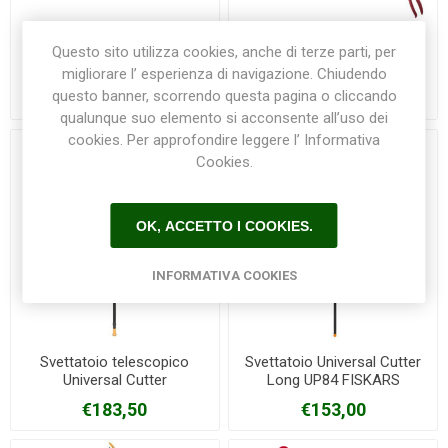
Cesoie per siepi Comfort
Forbice potatura ad asta
Questo sito utilizza cookies, anche di terze parti, per
700 T GARDENA
telescopica orientabile 715
migliorare l’ esperienza di navigazione. Chiudendo
ARCHMAN
questo banner, scorrendo questa pagina o cliccando
€67,30
€63,50
qualunque suo elemento si acconsente all’uso dei
cookies. Per approfondire leggere l’ Informativa
Cookies.
OK, ACCETTO I COOKIES.
INFORMATIVA COOKIES
Svettatoio telescopico
Svettatoio Universal Cutter
Universal Cutter
Long UP84 FISKARS
PowerGear™X UPX86
€183,50
€153,00
FISKARS