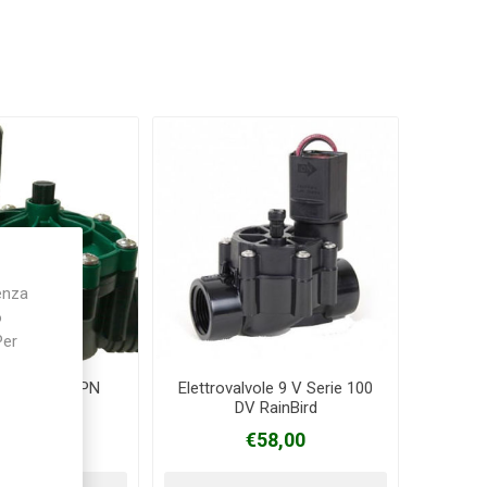
ienza
o
Per
lvole 24 V VPN
Elettrovalvole 9 V Serie 100
Irritec
DV RainBird
69,00
€58,00