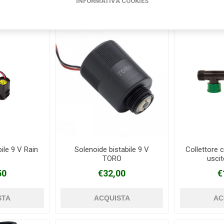
INFORMATIVA COOKIES
ile 9 V Rain
Solenoide bistabile 9 V
Collettore c
TORO
usci
50
€32,00
€