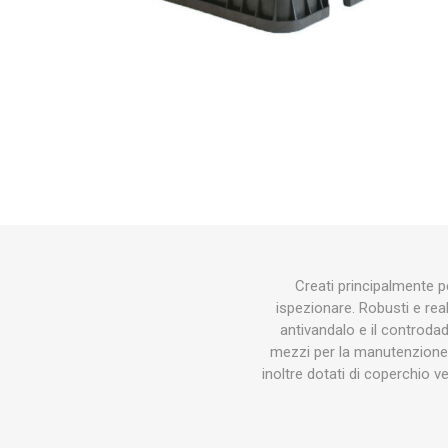
Makita
Mareva
Nardi
Tricoflex
uPower
Vermobil
Creati principalmente pe
ispezionare. Robusti e reali
antivandalo e il controda
mezzi per la manutenzione 
inoltre dotati di coperchio v