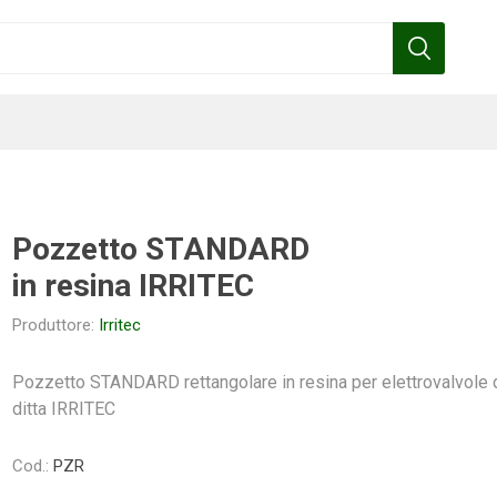
Pozzetto STANDARD
in resina IRRITEC
Benza
Bottos
Calpeda
Cofra
Produttore:
Irritec
Pozzetto STANDARD rettangolare in resina per elettrovalvole 
ditta IRRITEC
Gardena
Griffon
Gamma
Hozelock
pennelli
Cod.:
PZR