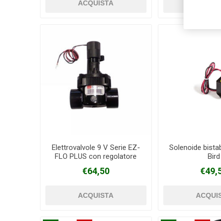
Elettrovalvole 9 V Serie EZ-
Solenoide bistab
FLO PLUS con regolatore
Bird
TORO/IRRITROL
€64,50
€49,