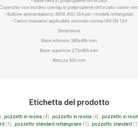
• Base nera in polipropilene rinforzato
 Coperchio con bordino overlap in polipropilene rinforzato colore ver
• Bullone antivandalismo INOX AISI 304 per i modelli rettangolari
• Carico massimo applicabile secondo norma UNI EN 124
Dimensioni
Base inferiore 380x496 mm
Base superiore 273x405 mm
Altezza 300 mm
Etichetta del prodotto
)
,
pozzetti in resina
(4)
,
pozzetto in resina
(4)
,
pozzetto in resin
rd
(1)
,
pozzetto standard rettangolare
(1)
,
pozzetto standard
(1