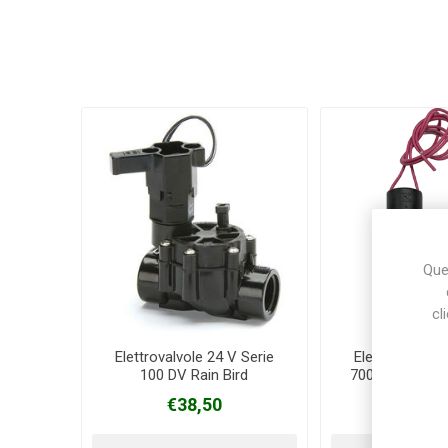
Ques
cl
Elettrovalvole 24 V Serie
Elettrovalvole
100 DV Rain Bird
700 ULTRA FL
€38,50
€37,