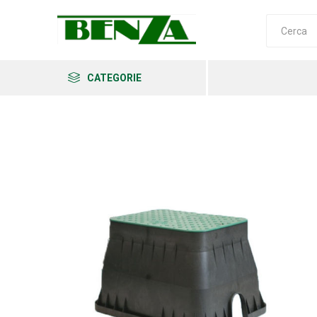
CATEGORIE
Arkema
Ars
Archman
Erba
Felco
Fiskars