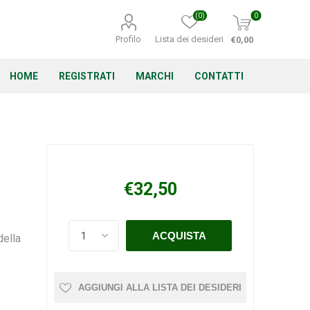
(0)
0
Profilo
Lista dei desideri
€0,00
HOME
REGISTRATI
MARCHI
CONTATTI
Corino Bruna
Echo
Energizer
€32,50
della
Irritrol
Irritec
Lacogreen
AGGIUNGI ALLA LISTA DEI DESIDERI