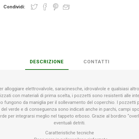
Condividi:
Plasson
Rain Bird
RIV -
Sab
Rubinetteria
Italiana
Velatta S.p.A
DESCRIZIONE
CONTATTI
Volpi
Originale
r alloggiare elettrovalvole, saracinesche, idrovalvole e qualsiasi alt
zzati con materiali di prima scelta, i pozzetti sono resistenti alle inte
do fungono da maniglia per il sollevamento del coperchio. I pozzetti 
del verde e di conseguenza sono indicati anche in parchi, campi spor
erde per integrarsi meglio nel tappeto erboso. Grazie al bordino “overla
eventuali detriti.
Caratteristiche tecniche