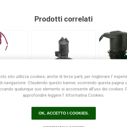
Prodotti correlati
to sito utilizza cookies, anche di terze parti, per migliorare l’ esper
di navigazione. Chiudendo questo banner, scorrendo questa pagina 
iccando qualunque suo elemento si acconsente all’uso dei cookies. 
approfondire leggere l’ Informativa Cookies.
 24 V Serie
Elettrovalvole 24 V Serie
Elettrova
OW F/F 3/4
EZ-FLO PLUS
TORO/IRRITROL
OK, ACCETTO I COOKIES.
50
€35,00
€