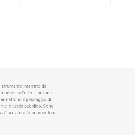
Silky
Stocker
Toro
ro strumento interrato da
mperie e all’urto. Il bullone
permettono il passaggio di
tivi e verde pubblico. Sono
p” si eviterà l’inserimento di