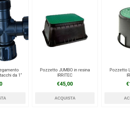
legamento
Pozzetto JUMBO in resina
Pozzetto 
ttacchi da 1"
IRRITEC
I
0
€45,00
€