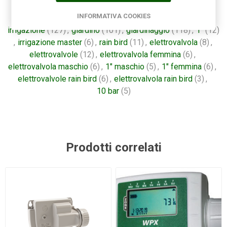
Etichetta del prodotto
INFORMATIVA COOKIES
irrigazione
(127)
,
giardino
(101)
,
giardinaggio
(118)
,
1"
(12)
,
irrigazione master
(6)
,
rain bird
(11)
,
elettrovalvola
(8)
,
elettrovalvole
(12)
,
elettrovalvola femmina
(6)
,
elettrovalvola maschio
(6)
,
1" maschio
(5)
,
1" femmina
(6)
,
elettrovalvole rain bird
(6)
,
elettrovalvola rain bird
(3)
,
10 bar
(5)
Prodotti correlati