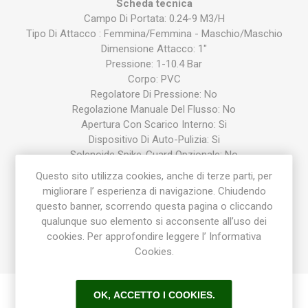
Scheda tecnica
Campo Di Portata: 0.24-9 M3/H
Tipo Di Attacco : Femmina/Femmina - Maschio/Maschio
Dimensione Attacco: 1"
Pressione: 1-10.4 Bar
Corpo: PVC
Regolatore Di Pressione: No
Regolazione Manuale Del Flusso: No
Apertura Con Scarico Interno: Si
Dispositivo Di Auto-Pulizia: Si
Solenoide Spike-Guard Opzionale: No
Tensione Di Alimentazione (Volt): 9
Questo sito utilizza cookies, anche di terze parti, per
Altezza (Cm): 11.4
migliorare l’ esperienza di navigazione. Chiudendo
Larghezza (Cm): 8.4
questo banner, scorrendo questa pagina o cliccando
Profondità (Cm): 11.1
qualunque suo elemento si acconsente all’uso dei
Garanzia: Cinque Anni
cookies. Per approfondire leggere l’ Informativa
Collegamento Ad Angolo: No
Cookies.
OK, ACCETTO I COOKIES.