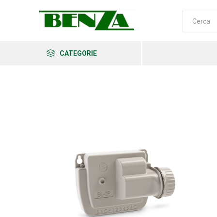
CATEGORIE
Arkema
Ars
Archman
Erba
Felco
Fiskars