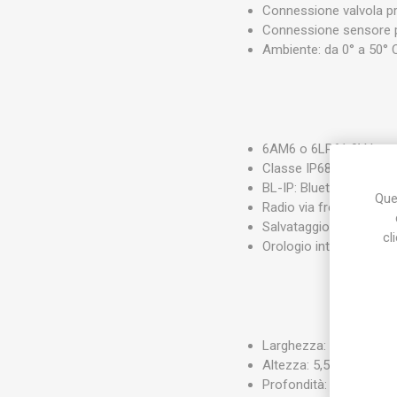
Connessione valvola pr
Connessione sensore 
Ambiente: da 0° a 50° 
6AM6 o 6LR61 9V batter
Classe IP68: 100% imp
BL-IP: Bluetooth Smar
Ques
Radio via frequenza di
Salvataggio programm
cl
Orologio interno funzi
Larghezza: 14 cm
Altezza: 5,5 cm
Profondità: 9 cm