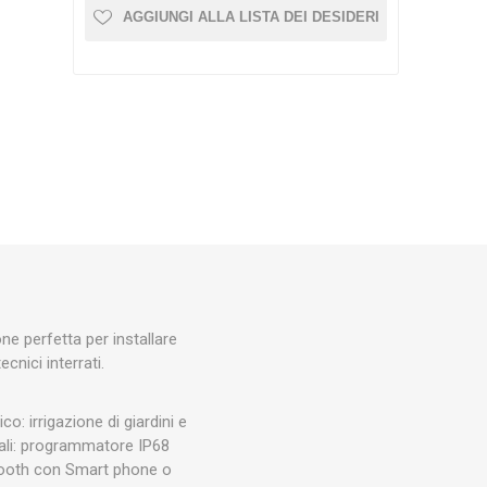
AGGIUNGI ALLA LISTA DEI DESIDERI
Silky
Stocker
Toro
e perfetta per installare
nici interrati.
o: irrigazione di giardini e
pali: programmatore IP68
tooth con Smart phone o