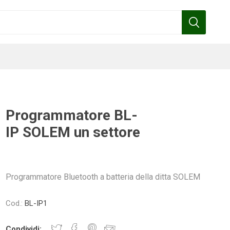
Programmatore BL-
IP SOLEM un settore
Benza
Bottos
Calpeda
Cofra
Programmatore Bluetooth a batteria della ditta SOLEM
Gardena
Griffon
Gamma
Hozelock
Cod.:
BL-IP1
pennelli
Condividi: