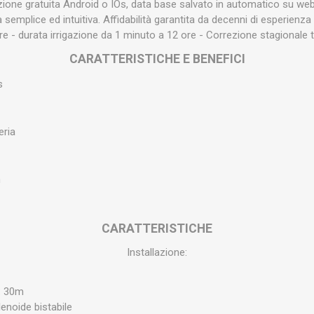
azione gratuita Android o IOs, data base salvato in automatico su 
a semplice ed intuitiva. Affidabilità garantita da decenni di esperie
re - durata irrigazione da 1 minuto a 12 ore - Correzione stagionale
CARATTERISTICHE E BENEFICI
s
eria
m
C
CARATTERISTICHE
Installazione:
: 30m
enoide bistabile