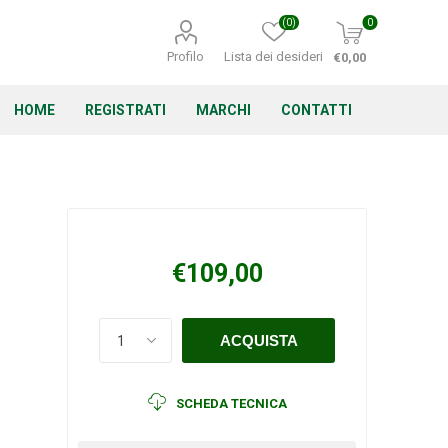
(0)
0
Profilo
Lista dei desideri
€0,00
HOME
REGISTRATI
MARCHI
CONTATTI
Corino Bruna
Echo
Energizer
€109,00
Irritrol
Irritec
Lacogreen
SCHEDA TECNICA