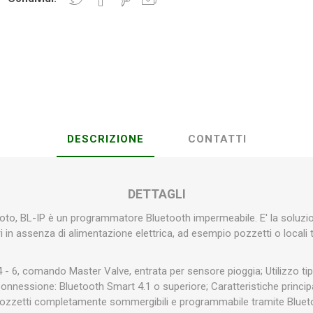
Plasson
Rain Bird
RIV -
Sab
Rubinetteria
Italiana
Velatta S.p.A
DESCRIZIONE
CONTATTI
Volpi
Originale
DETTAGLI
oto, BL-IP è un programmatore Bluetooth impermeabile. E' la soluzion
in assenza di alimentazione elettrica, ad esempio pozzetti o locali tec
4 - 6, comando Master Valve, entrata per sensore pioggia; Utilizzo tipic
; Connessione: Bluetooth Smart 4.1 o superiore; Caratteristiche princi
 pozzetti completamente sommergibili e programmabile tramite Blue