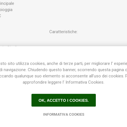
incipale
pioggia
C
Caratteristiche:
ia Alcalina
ermeabile
t 4.0 Basso Consumo
to sito utilizza cookies, anche di terze parti, per migliorare l’ esper
 banda ISM
di navigazione. Chiudendo questo banner, scorrendo questa pagina 
azione permanente
iccando qualunque suo elemento si acconsente all’uso dei cookies. 
onante in caso di mancanza di alimentazione < 30 s
approfondire leggere l’ Informativa Cookies.
Dimensioni:
OK, ACCETTO I COOKIES.
INFORMATIVA COOKIES