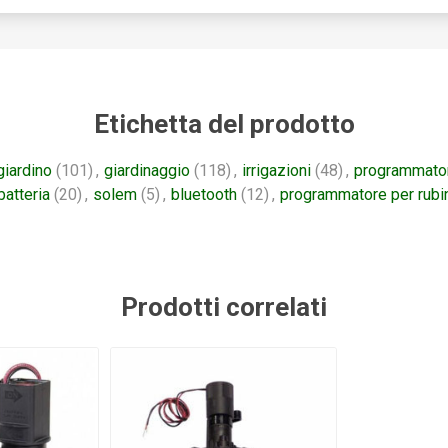
Etichetta del prodotto
giardino
(101)
,
giardinaggio
(118)
,
irrigazioni
(48)
,
programmato
batteria
(20)
,
solem
(5)
,
bluetooth
(12)
,
programmatore per rubi
Prodotti correlati