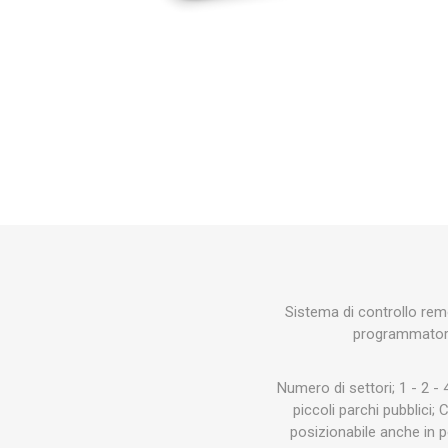
Makita
Mareva
Nardi
Tricoflex
uPower
Vermobil
Sistema di controllo rem
programmatori 
Numero di settori; 1 - 2 - 
piccoli parchi pubblici
posizionabile anche in