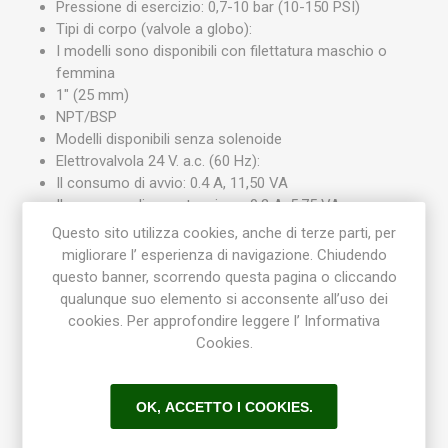
Pressione di esercizio: 0,7-10 bar (10-150 PSI)
Tipi di corpo (valvole a globo):
I modelli sono disponibili con filettatura maschio o
femmina
1" (25 mm)
NPT/BSP
Modelli disponibili senza solenoide
Elettrovalvola 24 V. a.c. (60 Hz):
Il consumo di avvio: 0.4 A, 11,50 VA
Il consumo di manutenzione: 0.2 A, 5,75 VA
Elettrovalvola 24 V. a.c. (50 Hz):
Questo sito utilizza cookies, anche di terze parti, per
Il consumo di avvio: 0,34 UNA, 11,50 VA
migliorare l’ esperienza di navigazione. Chiudendo
Il consumo di manutenzione: 0.2 A, 5,75 VA
questo banner, scorrendo questa pagina o cliccando
qualunque suo elemento si acconsente all’uso dei
cookies. Per approfondire leggere l’ Informativa
Dimensioni Elettrovalvola
Cookies.
irrigazione TORO/IRRITROL EZ-Flo Plus
Palloncino, filetto femmina: 130 x 75 x 101 mm
OK, ACCETTO I COOKIES.
Nel fumetto, filetto maschio: 130 x 75 x 140 mm