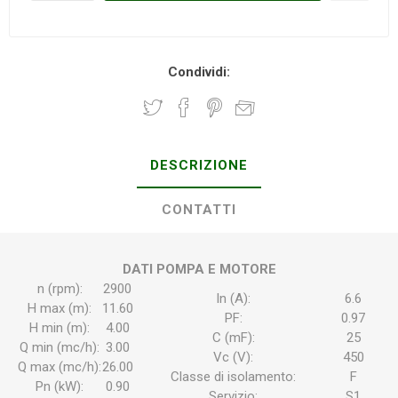
Condividi:
DESCRIZIONE
CONTATTI
DATI POMPA E MOTORE
n (rpm):
2900
In (A):
6.6
H max (m):
11.60
PF:
0.97
H min (m):
4.00
C (mF):
25
Q min (mc/h):
3.00
Vc (V):
450
Q max (mc/h):
26.00
Classe di isolamento:
F
Pn (kW):
0.90
Servizio:
S1