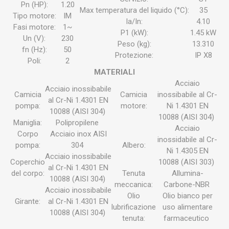
Pn (HP):
1.20
Max temperatura del liquido (°C):
35
Tipo motore:
IM
la/In:
4.10
Fasi motore:
1~
P1 (kW):
1.45 kW
Un (V):
230
Peso (kg):
13.310
fn (Hz):
50
Protezione:
IP X8
Poli:
2
MATERIALI
Acciaio
Acciaio inossibabile
Camicia
Camicia
inossibabile al Cr-
al Cr-Ni 1.4301 EN
pompa:
motore:
Ni 1.4301 EN
10088 (AISI 304)
10088 (AISI 304)
Maniglia:
Polipropilene
Acciaio
Corpo
Acciaio inox AISI
inossidabile al Cr-
pompa:
304
Albero:
Ni 1.4305 EN
Acciaio inossibabile
Coperchio
10088 (AISI 303)
al Cr-Ni 1.4301 EN
del corpo:
Tenuta
Allumina-
10088 (AISI 304)
meccanica:
Carbone-NBR
Acciaio inossibabile
Olio
Olio bianco per
Girante:
al Cr-Ni 1.4301 EN
lubrificazione
uso alimentare
10088 (AISI 304)
tenuta:
farmaceutico