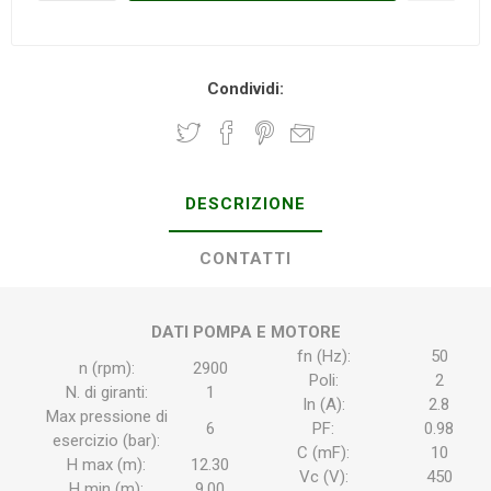
Condividi:
DESCRIZIONE
CONTATTI
DATI POMPA E MOTORE
fn (Hz):
50
n (rpm):
2900
Poli:
2
N. di giranti:
1
In (A):
2.8
Max pressione di
6
PF:
0.98
esercizio (bar):
C (mF):
10
H max (m):
12.30
Vc (V):
450
H min (m):
9.00