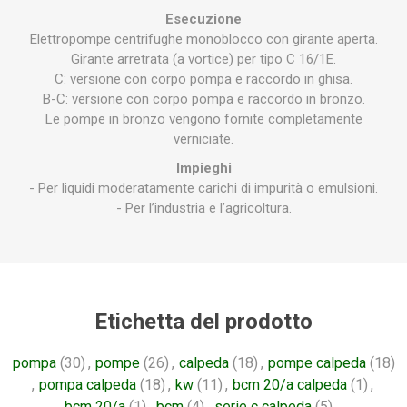
Esecuzione
Elettropompe centrifughe monoblocco con girante aperta.
Girante arretrata (a vortice) per tipo C 16/1E.
C: versione con corpo pompa e raccordo in ghisa.
B-C: versione con corpo pompa e raccordo in bronzo.
Le pompe in bronzo vengono fornite completamente
verniciate.
Impieghi
- Per liquidi moderatamente carichi di impurità o emulsioni.
- Per l’industria e l’agricoltura.
Etichetta del prodotto
pompa
(30)
,
pompe
(26)
,
calpeda
(18)
,
pompe calpeda
(18)
,
pompa calpeda
(18)
,
kw
(11)
,
bcm 20/a calpeda
(1)
,
bcm 20/a
(1)
,
bcm
(4)
,
serie c calpeda
(5)
,