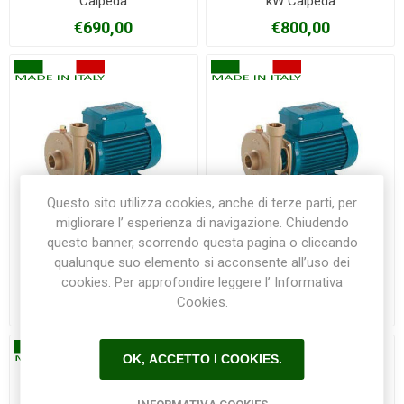
Calpeda
kW Calpeda
€690,00
€800,00
Questo sito utilizza cookies, anche di terze parti, per
migliorare l’ esperienza di navigazione. Chiudendo
questo banner, scorrendo questa pagina o cliccando
qualunque suo elemento si acconsente all’uso dei
Pompa BCM 22/A 0,55 kW
Pompa BCM 22/A/B 0,55
Calpeda
kW Calpeda
cookies. Per approfondire leggere l’ Informativa
Cookies.
€780,00
€895,00
OK, ACCETTO I COOKIES.