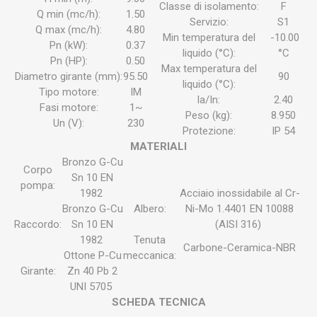
Classe di isolamento:
F
Q min (mc/h):
1.50
Servizio:
S1
Q max (mc/h):
4.80
Min temperatura del
-10.00
Pn (kW):
0.37
liquido (°C):
°C
Pn (HP):
0.50
Max temperatura del
Diametro girante (mm):
95.50
90
liquido (°C):
Tipo motore:
IM
la/In:
2.40
Fasi motore:
1~
Peso (kg):
8.950
Un (V):
230
Protezione:
IP 54
MATERIALI
Bronzo G-Cu
Corpo
Sn 10 EN
pompa:
1982
Acciaio inossidabile al Cr-
Bronzo G-Cu
Albero:
Ni-Mo 1.4401 EN 10088
Raccordo:
Sn 10 EN
(AISI 316)
1982
Tenuta
Carbone-Ceramica-NBR
Ottone P-Cu
meccanica:
Girante:
Zn 40 Pb 2
UNI 5705
SCHEDA TECNICA