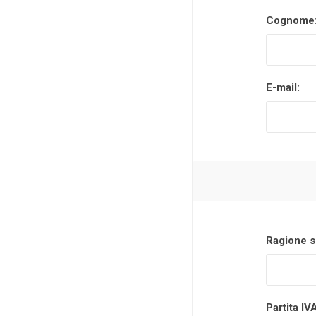
Cognome
Makita
Mareva
Nardi
E-mail:
Tricoflex
uPower
Vermobil
Ragione s
Partita IV