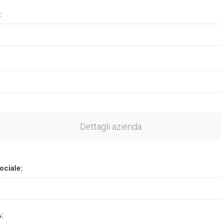
:
Plasson
Rain Bird
RIV -
Sab
Rubinetteria
Italiana
Velatta S.p.A
Volpi
Dettagli azienda
Originale
ociale:
A: