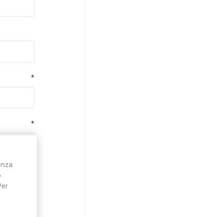
*
*
ienza
*
o
Per
*