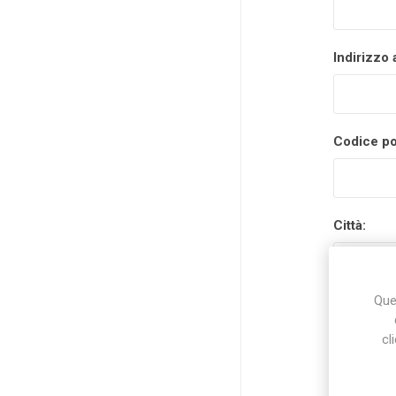
Indirizzo 
Codice po
Città:
Ques
Nazione:
cl
Stato/prov