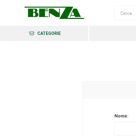
CATEGORIE
Arkema
Ars
Archman
Nome:
Erba
Felco
Fiskars