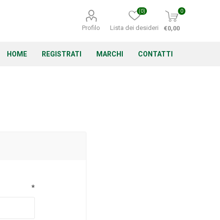
(0)
0
Profilo
Lista dei desideri
€0,00
HOME
REGISTRATI
MARCHI
CONTATTI
Corino Bruna
Echo
Energizer
*
Irritrol
Irritec
Lacogreen