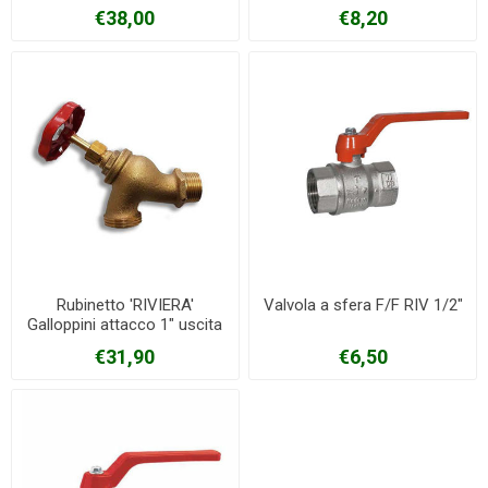
€38,00
€8,20
Rubinetto 'RIVIERA'
Valvola a sfera F/F RIV 1/2"
Galloppini attacco 1" uscita
1"1/4
€31,90
€6,50