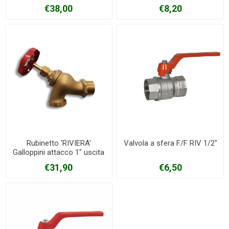
€38,00
€8,20
Rubinetto 'RIVIERA'
Valvola a sfera F/F RIV 1/2"
Galloppini attacco 1" uscita
1"1/4
€31,90
€6,50