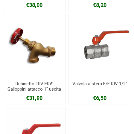
€38,00
€8,20
Rubinetto 'RIVIERA'
Valvola a sfera F/F RIV 1/2"
Galloppini attacco 1" uscita
1"1/4
€31,90
€6,50