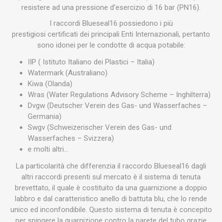
resistere ad una pressione d’esercizio di 16 bar (PN16).
I raccordi Blueseal16 possiedono i più
prestigiosi certificati dei principali Enti Internazionali, pertanto
sono idonei per le condotte di acqua potabile:
IIP ( Istituto Italiano dei Plastici – Italia)
Watermark (Australiano)
Kiwa (Olanda)
Wras (Water Regulations Advisory Scheme – Inghilterra)
Dvgw (Deutscher Verein des Gas- und Wasserfaches –
Germania)
Swgv (Schweizerischer Verein des Gas- und
Wasserfaches – Svizzera)
e molti altri…
La particolarità che differenzia il raccordo Blueseal16 dagli
altri raccordi presenti sul mercato è il sistema di tenuta
brevettato, il quale è costituito da una guarnizione a doppio
labbro e dal caratteristico anello di battuta blu, che lo rende
unico ed inconfondibile. Questo sistema di tenuta è concepito
per spingere la guarnizione contro la parete del tubo grazie