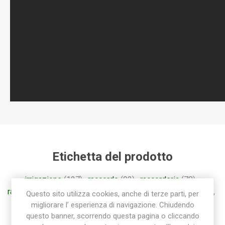
Etichetta del prodotto
irrigazione
(127)
,
raccordo
(92)
,
raccorderia
(78)
,
raccorderia rapida
(55)
,
raccordi
(57)
,
raccorderia sab
(85)
,
Questo sito utilizza cookies, anche di terze parti, per
raccordo a gomito
(28)
,
gomito
(26)
migliorare l’ esperienza di navigazione. Chiudendo
questo banner, scorrendo questa pagina o cliccando