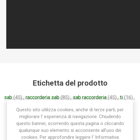
Etichetta del prodotto
sab
(45)
,
raccorderia sab
(85)
,
sab raccorderia
(45)
,
ti
(16)
,
raccordo ti
(16)
,
tee
(16)
,
t
(16)
,
raccordo polietilene
(36)
Questo sito utilizza cookies, anche di terze parti, per
migliorare l’ esperienza di navigazione. Chiudendo
questo banner, scorrendo questa pagina o cliccando
qualunque suo elemento si acconsente all’uso dei
cookies. Per approfondire leggere l’ Informativa
Prodotti correlati