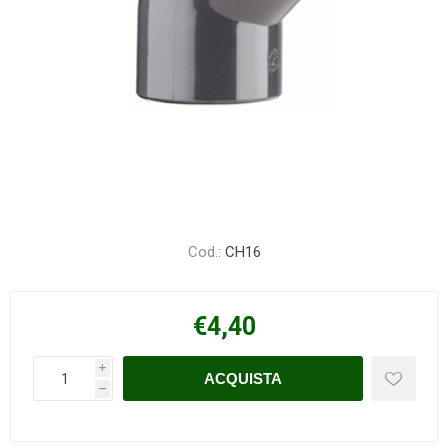
Cod.:
CH16
€4,40
i
h