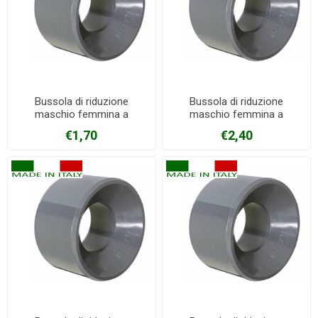
Bussola di riduzione
Bussola di riduzione
maschio femmina a
maschio femmina a
incollaggio in PVC Ø 50 mm
incollaggio in PVC Ø 63 mm
€1,70
€2,40
X 40 mm
X 32 mm