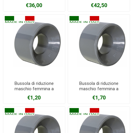
€36,00
€42,50
Bussola di riduzione
Bussola di riduzione
maschio femmina a
maschio femmina a
incollaggio in PVC Ø 40 mm
incollaggio in PVC Ø 50 mm
€1,20
€1,70
X 32 mm
X 32 mm