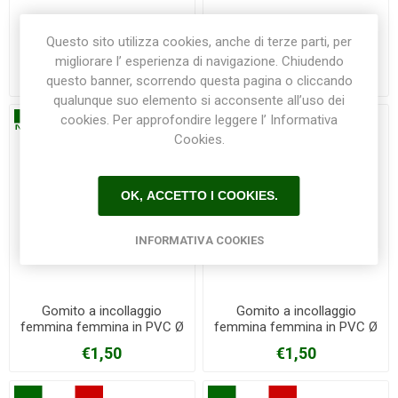
Croce a incollaggio in PVC
Gomito a 45 gradi a
Questo sito utilizza cookies, anche di terze parti, per
Ø 63 mm
incollaggio in PVC Ø 32 mm
migliorare l’ esperienza di navigazione. Chiudendo
€12,30
€2,70
questo banner, scorrendo questa pagina o cliccando
qualunque suo elemento si acconsente all’uso dei
cookies. Per approfondire leggere l’ Informativa
Cookies.
OK, ACCETTO I COOKIES.
INFORMATIVA COOKIES
Gomito a incollaggio
Gomito a incollaggio
femmina femmina in PVC Ø
femmina femmina in PVC Ø
32 mm
32 mm - copia
€1,50
€1,50