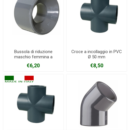
Bussola di riduzione
Croce a incollaggio in PVC
maschio femmina a
Ø 50 mm
incollaggio in PVC Ø 90 mm
€6,20
€8,50
X 75 mm