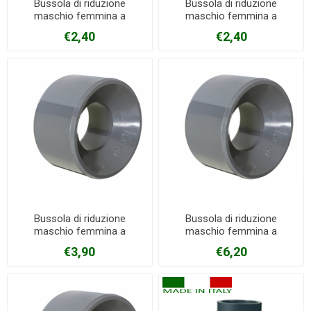
Bussola di riduzione
Bussola di riduzione
maschio femmina a
maschio femmina a
incollaggio in PVC Ø 63 mm
incollaggio in PVC Ø 63 mm
€2,40
€2,40
X 40 mm
X 50 mm
Bussola di riduzione
Bussola di riduzione
maschio femmina a
maschio femmina a
incollaggio in PVC Ø 75 mm
incollaggio in PVC Ø 90 mm
€3,90
€6,20
X 63 mm
X 63 mm