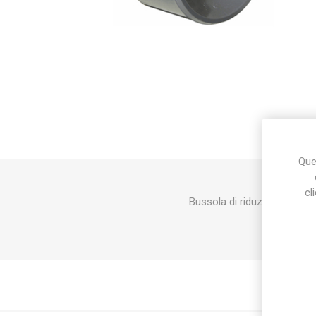
Makita
Mareva
Nardi
Ques
Tricoflex
uPower
Vermobil
cl
Bussola di riduzione a inc