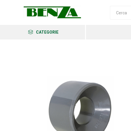
CATEGORIE
Arkema
Ars
Archman
Erba
Felco
Fiskars