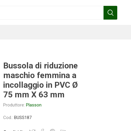
Bussola di riduzione
maschio femmina a
Benza
Bottos
Calpeda
Cofra
incollaggio in PVC Ø
75 mm X 63 mm
Produttore:
Plasson
Gardena
Griffon
Gamma
Hozelock
pennelli
Cod.:
BUSS187