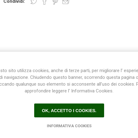
Condividi:
Plasson
Rain Bird
RIV -
Sab
Rubinetteria
Italiana
Velatta S.p.A
DESCRIZIONE
CONTATTI
to sito utilizza cookies, anche di terze parti, per migliorare l’ esper
Volpi
di navigazione. Chiudendo questo banner, scorrendo questa pagina 
Originale
iccando qualunque suo elemento si acconsente all’uso dei cookies. 
ollaggio maschio femmina in PVC 63 mm x 50 mm per impiantistica ac
approfondire leggere l’ Informativa Cookies.
in Italy
OK, ACCETTO I COOKIES.
INFORMATIVA COOKIES