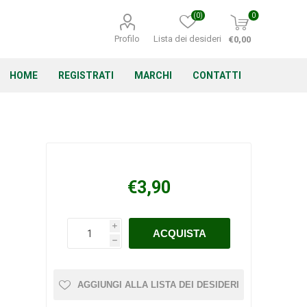
(0)
0
Profilo
Lista dei desideri
€0,00
HOME
REGISTRATI
MARCHI
CONTATTI
Corino Bruna
Echo
Energizer
€3,90
i
h
Irritrol
Irritec
Lacogreen
AGGIUNGI ALLA LISTA DEI DESIDERI