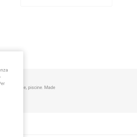
Silky
Stocker
Toro
ienza
o
Per
qua potabile, piscine. Made