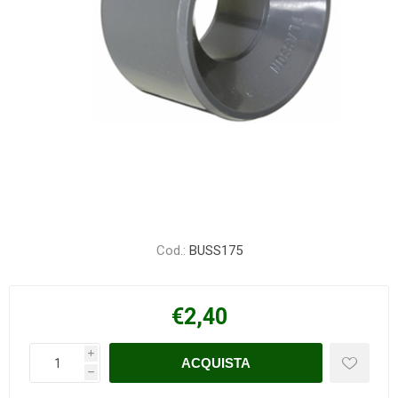
Cod.:
BUSS175
€2,40
i
h