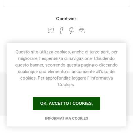
Condividi:
DESCRIZIONE
Questo sito utilizza cookies, anche di terze parti, per
migliorare l’ esperienza di navigazione. Chiudendo
CONTATTI
questo banner, scorrendo questa pagina o cliccando
qualunque suo elemento si acconsente all’uso dei
cookies. Per approfondire leggere l’ Informativa
Cookies.
Bussola di riduzione a incollaggio maschio femmina in PVC
63 mm x 40 mm per impiantistica acqua potabile, piscine.
Made in Italy
OK, ACCETTO I COOKIES.
INFORMATIVA COOKIES