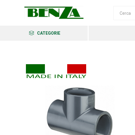
CATEGORIE
Arkema
Ars
Archman
Erba
Felco
Fiskars