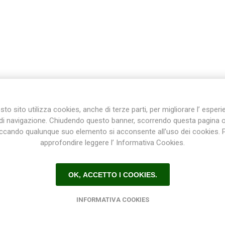
Plasson
Rain Bird
RIV -
Sab
Rubinetteria
Italiana
Velatta S.p.A
DESCRIZIONE
CONTATTI
to sito utilizza cookies, anche di terze parti, per migliorare l’ esper
di navigazione. Chiudendo questo banner, scorrendo questa pagina 
Volpi
iccando qualunque suo elemento si acconsente all’uso dei cookies. 
Originale
approfondire leggere l’ Informativa Cookies.
TI in PVC per impiantistica acqua potabile, piscine. Made in Italy
OK, ACCETTO I COOKIES.
INFORMATIVA COOKIES