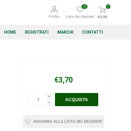
(0)
0
Profilo
Lista dei desideri
€0,00
HOME
REGISTRATI
MARCHI
CONTATTI
Corino Bruna
Echo
Energizer
€3,70
i
h
Irritrol
Irritec
Lacogreen
AGGIUNGI ALLA LISTA DEI DESIDERI