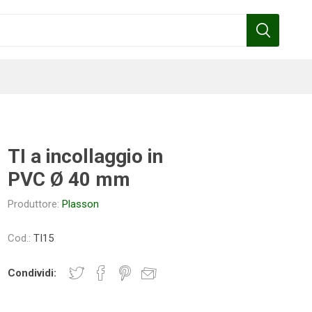
TI a incollaggio in
PVC Ø 40 mm
Benza
Bottos
Calpeda
Cofra
Produttore:
Plasson
Cod.:
TI15
Gardena
Griffon
Gamma
Hozelock
Condividi:
pennelli