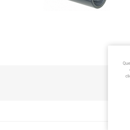
Makita
Mareva
Nardi
Ques
Tricoflex
uPower
Vermobil
cl