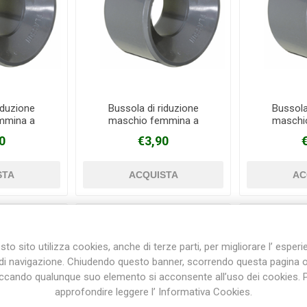
iduzione
Bussola di riduzione
Bussola
mmina a
maschio femmina a
maschi
PVC Ø 63 mm
incollaggio in PVC Ø 75 mm
incollaggi
0
€3,90
mm
X 63 mm
X
to sito utilizza cookies, anche di terze parti, per migliorare l’ esper
di navigazione. Chiudendo questo banner, scorrendo questa pagina 
iccando qualunque suo elemento si acconsente all’uso dei cookies. 
approfondire leggere l’ Informativa Cookies.