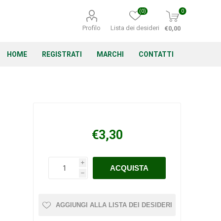
(0)
0
Profilo
Lista dei desideri
€0,00
HOME
REGISTRATI
MARCHI
CONTATTI
Corino Bruna
Echo
Energizer
€3,30
i
h
Irritrol
Irritec
Lacogreen
AGGIUNGI ALLA LISTA DEI DESIDERI