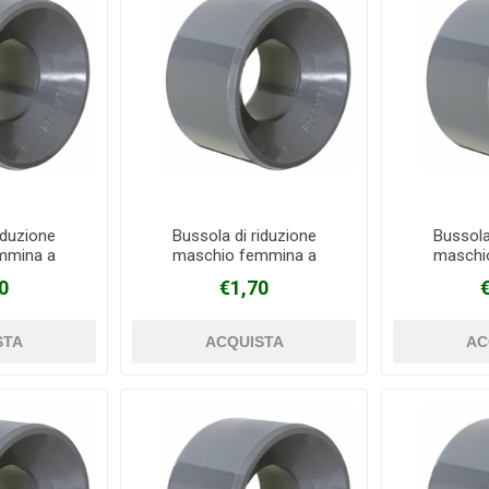
iduzione
Bussola di riduzione
Bussola
mmina a
maschio femmina a
maschi
PVC Ø 40 mm
incollaggio in PVC Ø 50 mm
incollaggi
0
€1,70
mm
X 32 mm
X