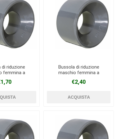
 di riduzione
Bussola di riduzione
o femmina a
maschio femmina a
o in PVC Ø 50 mm
incollaggio in PVC Ø 63 mm
€1,70
€2,40
 40 mm
X 32 mm