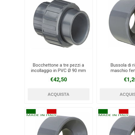
Bocchettone a tre pezzi a
Bussola di r
incollaggio in PVC Ø 90 mm
maschio fe
incollaggio in 
€42,50
€1,2
X 32 