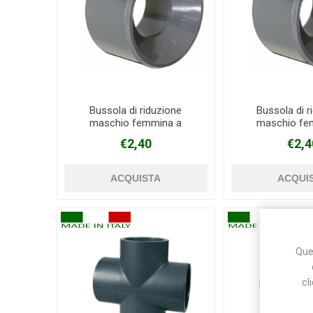
Bussola di riduzione
Bussola di r
maschio femmina a
maschio fe
incollaggio in PVC Ø 63 mm
incollaggio in 
€2,40
€2,4
X 40 mm
X 50 
Ques
cl