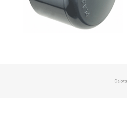
Makita
Mareva
Nardi
Tricoflex
uPower
Vermobil
Calott