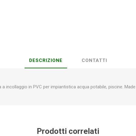
Plasson
Rain Bird
RIV -
Sab
Rubinetteria
Italiana
Velatta S.p.A
DESCRIZIONE
CONTATTI
Volpi
Originale
a a incollaggio in PVC per impiantistica acqua potabile, piscine. Made i
Prodotti correlati