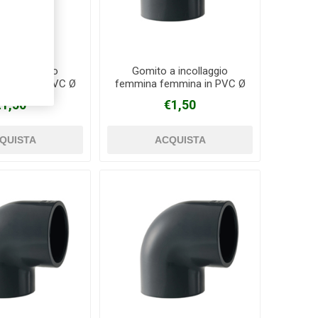
a incollaggio
Gomito a incollaggio
mmina in PVC Ø
femmina femmina in PVC Ø
32 mm
32 mm - copia
€1,50
€1,50