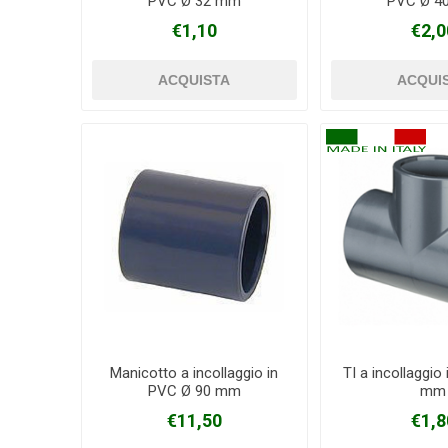
PVC Ø 32 mm
PVC Ø 4
€1,10
€2,0
Manicotto a incollaggio in
TI a incollaggio
PVC Ø 90 mm
mm
€11,50
€1,8