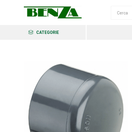
CATEGORIE
Arkema
Ars
Archman
Erba
Felco
Fiskars