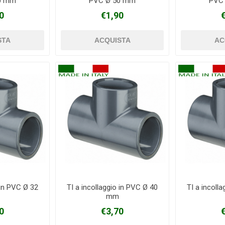
0 mm
PVC Ø 50 mm
PVC
0
€1,90
 in PVC Ø 32
TI a incollaggio in PVC Ø 40
TI a incoll
mm
0
€3,70