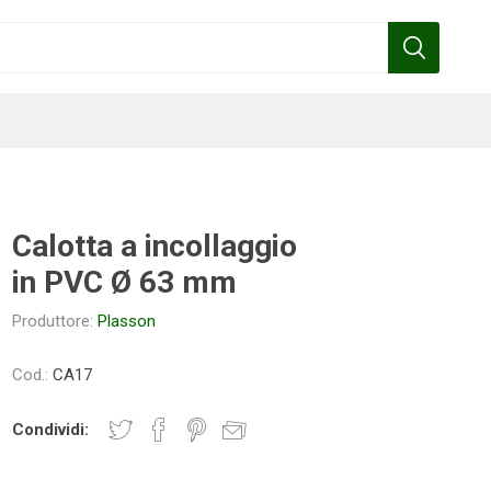
Calotta a incollaggio
in PVC Ø 63 mm
Benza
Bottos
Calpeda
Cofra
Produttore:
Plasson
Cod.:
CA17
Gardena
Griffon
Gamma
Hozelock
Condividi:
pennelli