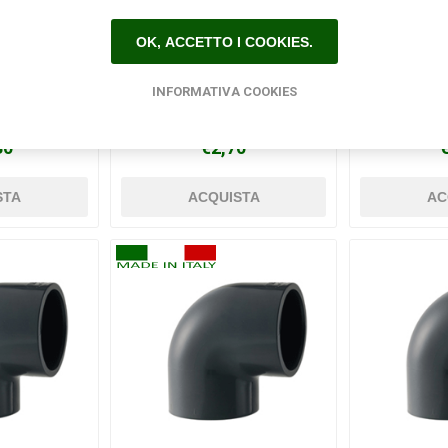
OK, ACCETTO I COOKIES.
INFORMATIVA COOKIES
ggio in PVC
Gomito a 45 gradi a
Gomito 
mm
incollaggio in PVC Ø 32 mm
femmina fe
30
€2,70