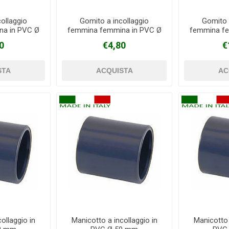
ollaggio
Gomito a incollaggio
Gomito 
na in PVC Ø
femmina femmina in PVC Ø
femmina fe
m
63 mm
0
€4,80
€
ollaggio in
Manicotto a incollaggio in
Manicotto 