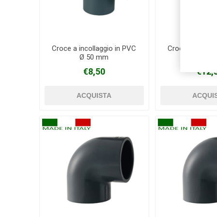
Croce a incollaggio in PVC
Croce a incolla
Ø 50 mm
Ø 63 
€8,50
€12,