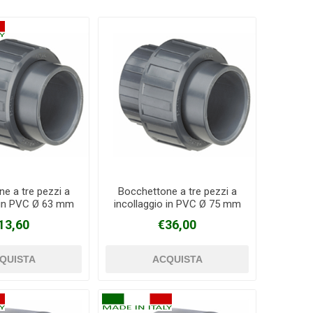
e a tre pezzi a
Bocchettone a tre pezzi a
o in PVC Ø 63 mm
incollaggio in PVC Ø 75 mm
13,60
€36,00