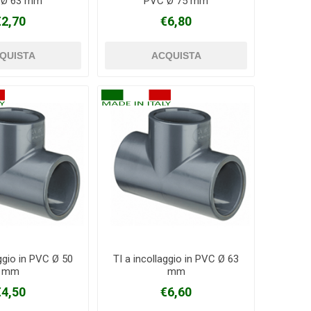
 Ø 63 mm
PVC Ø 75 mm
€2,70
€6,80
aggio in PVC Ø 50
TI a incollaggio in PVC Ø 63
mm
mm
€4,50
€6,60