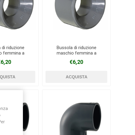
 di riduzione
Bussola di riduzione
o femmina a
maschio femmina a
o in PVC Ø 90 mm
incollaggio in PVC Ø 90 mm
€6,20
€6,20
 63 mm
X 75 mm
ienza
o
Per