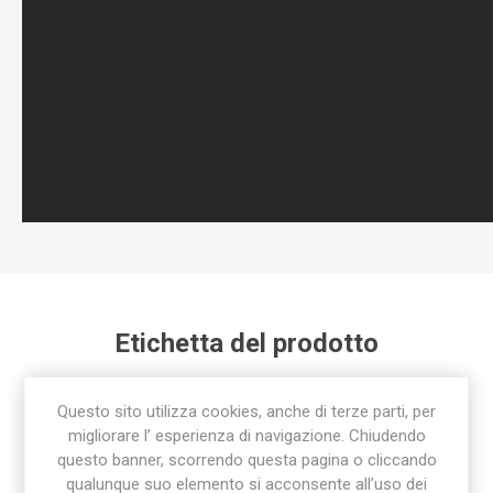
Etichetta del prodotto
raccordo
(92)
,
sab
(45)
,
raccorderia sab
(85)
,
Questo sito utilizza cookies, anche di terze parti, per
sab raccorderia
(45)
,
raccordo polietilene
(36)
migliorare l’ esperienza di navigazione. Chiudendo
questo banner, scorrendo questa pagina o cliccando
qualunque suo elemento si acconsente all’uso dei