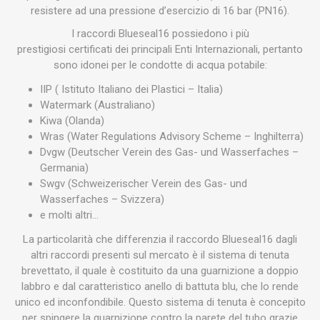
resistere ad una pressione d’esercizio di 16 bar (PN16).
I raccordi Blueseal16 possiedono i più
prestigiosi certificati dei principali Enti Internazionali, pertanto
sono idonei per le condotte di acqua potabile:
IIP ( Istituto Italiano dei Plastici – Italia)
Watermark (Australiano)
Kiwa (Olanda)
Wras (Water Regulations Advisory Scheme – Inghilterra)
Dvgw (Deutscher Verein des Gas- und Wasserfaches –
Germania)
Swgv (Schweizerischer Verein des Gas- und
Wasserfaches – Svizzera)
e molti altri…
La particolarità che differenzia il raccordo Blueseal16 dagli
altri raccordi presenti sul mercato è il sistema di tenuta
brevettato, il quale è costituito da una guarnizione a doppio
labbro e dal caratteristico anello di battuta blu, che lo rende
unico ed inconfondibile. Questo sistema di tenuta è concepito
per spingere la guarnizione contro la parete del tubo grazie