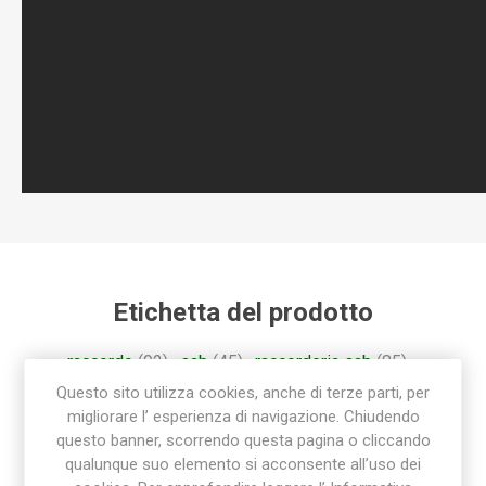
Etichetta del prodotto
raccordo
(92)
,
sab
(45)
,
raccorderia sab
(85)
,
sab raccorderia
(45)
,
raccordo polietilene
(36)
Questo sito utilizza cookies, anche di terze parti, per
migliorare l’ esperienza di navigazione. Chiudendo
questo banner, scorrendo questa pagina o cliccando
qualunque suo elemento si acconsente all’uso dei