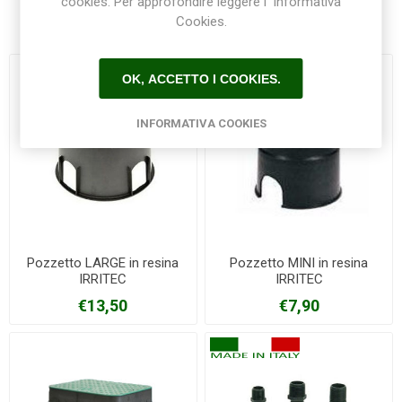
cookies. Per approfondire leggere l’ Informativa
Prodotti correlati
Cookies.
OK, ACCETTO I COOKIES.
INFORMATIVA COOKIES
Pozzetto LARGE in resina
Pozzetto MINI in resina
IRRITEC
IRRITEC
€13,50
€7,90