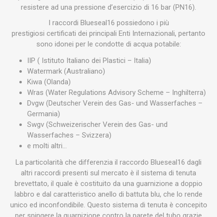
resistere ad una pressione d’esercizio di 16 bar (PN16).
I raccordi Blueseal16 possiedono i più
prestigiosi certificati dei principali Enti Internazionali, pertanto
sono idonei per le condotte di acqua potabile:
IIP ( Istituto Italiano dei Plastici – Italia)
Watermark (Australiano)
Kiwa (Olanda)
Wras (Water Regulations Advisory Scheme – Inghilterra)
Dvgw (Deutscher Verein des Gas- und Wasserfaches –
Germania)
Swgv (Schweizerischer Verein des Gas- und
Wasserfaches – Svizzera)
e molti altri…
La particolarità che differenzia il raccordo Blueseal16 dagli
altri raccordi presenti sul mercato è il sistema di tenuta
brevettato, il quale è costituito da una guarnizione a doppio
labbro e dal caratteristico anello di battuta blu, che lo rende
unico ed inconfondibile. Questo sistema di tenuta è concepito
per spingere la guarnizione contro la parete del tubo grazie