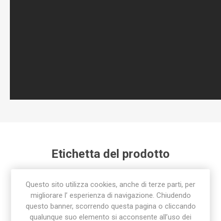
Etichetta del prodotto
raccordo
(92)
,
raccorderia
(78)
,
raccordo rapido
(24)
,
Questo sito utilizza cookies, anche di terze parti, per
raccorderia sab
(85)
migliorare l’ esperienza di navigazione. Chiudendo
questo banner, scorrendo questa pagina o cliccando
qualunque suo elemento si acconsente all’uso dei