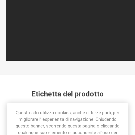
Etichetta del prodotto
raccordo
(92)
,
raccorderia
(78)
,
raccordo rapido
(24)
,
Questo sito utilizza cookies, anche di terze parti, per
raccorderia sab
(85)
migliorare l’ esperienza di navigazione. Chiudendo
questo banner, scorrendo questa pagina o cliccando
qualunque suo elemento si acconsente all’uso dei