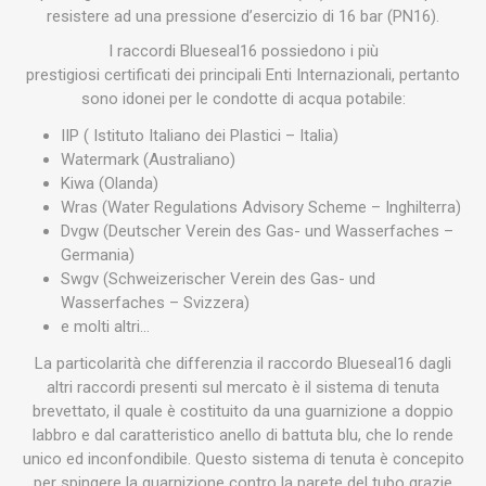
resistere ad una pressione d’esercizio di 16 bar (PN16).
I raccordi Blueseal16 possiedono i più
prestigiosi certificati dei principali Enti Internazionali, pertanto
sono idonei per le condotte di acqua potabile:
IIP ( Istituto Italiano dei Plastici – Italia)
Watermark (Australiano)
Kiwa (Olanda)
Wras (Water Regulations Advisory Scheme – Inghilterra)
Dvgw (Deutscher Verein des Gas- und Wasserfaches –
Germania)
Swgv (Schweizerischer Verein des Gas- und
Wasserfaches – Svizzera)
e molti altri…
La particolarità che differenzia il raccordo Blueseal16 dagli
altri raccordi presenti sul mercato è il sistema di tenuta
brevettato, il quale è costituito da una guarnizione a doppio
labbro e dal caratteristico anello di battuta blu, che lo rende
unico ed inconfondibile. Questo sistema di tenuta è concepito
per spingere la guarnizione contro la parete del tubo grazie