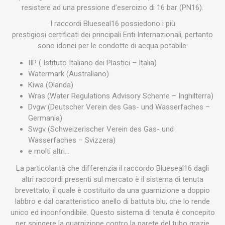
resistere ad una pressione d’esercizio di 16 bar (PN16).
I raccordi Blueseal16 possiedono i più
prestigiosi certificati dei principali Enti Internazionali, pertanto
sono idonei per le condotte di acqua potabile:
IIP ( Istituto Italiano dei Plastici – Italia)
Watermark (Australiano)
Kiwa (Olanda)
Wras (Water Regulations Advisory Scheme – Inghilterra)
Dvgw (Deutscher Verein des Gas- und Wasserfaches –
Germania)
Swgv (Schweizerischer Verein des Gas- und
Wasserfaches – Svizzera)
e molti altri…
La particolarità che differenzia il raccordo Blueseal16 dagli
altri raccordi presenti sul mercato è il sistema di tenuta
brevettato, il quale è costituito da una guarnizione a doppio
labbro e dal caratteristico anello di battuta blu, che lo rende
unico ed inconfondibile. Questo sistema di tenuta è concepito
per spingere la guarnizione contro la parete del tubo grazie