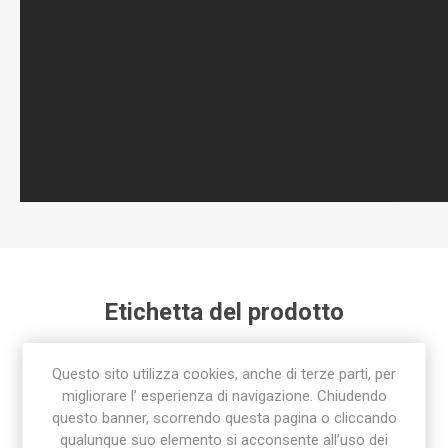
Etichetta del prodotto
raccordo
(92)
,
raccorderia
(78)
,
raccordo rapido
(24)
,
Questo sito utilizza cookies, anche di terze parti, per
raccorderia sab
(85)
migliorare l’ esperienza di navigazione. Chiudendo
questo banner, scorrendo questa pagina o cliccando
qualunque suo elemento si acconsente all’uso dei