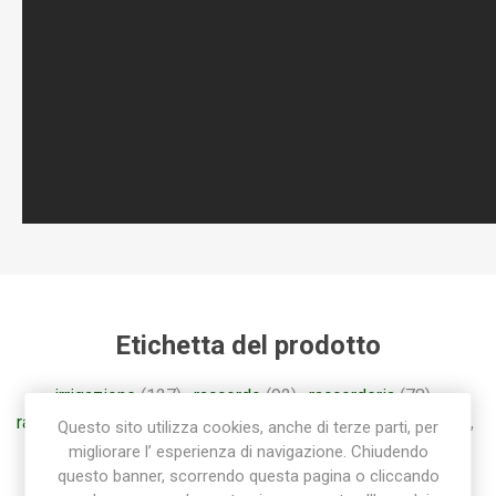
Etichetta del prodotto
irrigazione
(127)
,
raccordo
(92)
,
raccorderia
(78)
,
raccorderia rapida
(55)
,
raccordi
(57)
,
raccorderia sab
(85)
,
Questo sito utilizza cookies, anche di terze parti, per
raccordo a gomito
(28)
,
gomito
(26)
migliorare l’ esperienza di navigazione. Chiudendo
questo banner, scorrendo questa pagina o cliccando