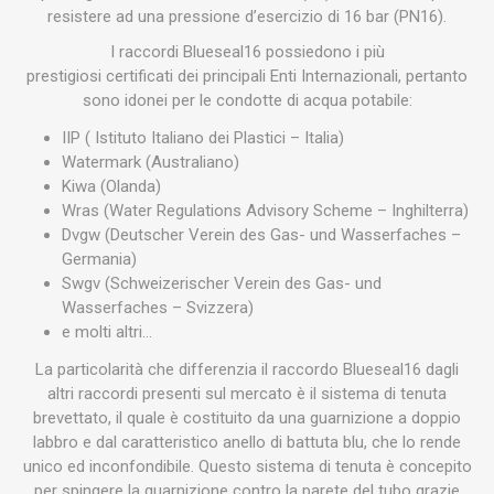
resistere ad una pressione d’esercizio di 16 bar (PN16).
I raccordi Blueseal16 possiedono i più
prestigiosi certificati dei principali Enti Internazionali, pertanto
sono idonei per le condotte di acqua potabile:
IIP ( Istituto Italiano dei Plastici – Italia)
Watermark (Australiano)
Kiwa (Olanda)
Wras (Water Regulations Advisory Scheme – Inghilterra)
Dvgw (Deutscher Verein des Gas- und Wasserfaches –
Germania)
Swgv (Schweizerischer Verein des Gas- und
Wasserfaches – Svizzera)
e molti altri…
La particolarità che differenzia il raccordo Blueseal16 dagli
altri raccordi presenti sul mercato è il sistema di tenuta
brevettato, il quale è costituito da una guarnizione a doppio
labbro e dal caratteristico anello di battuta blu, che lo rende
unico ed inconfondibile. Questo sistema di tenuta è concepito
per spingere la guarnizione contro la parete del tubo grazie