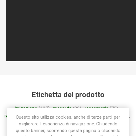
Etichetta del prodotto
irrigazione
(127)
,
raccordo
(92)
,
raccorderia
(78)
,
raccorderia rapida
(55)
,
raccordi
(57)
,
raccorderia sab
(85)
,
Questo sito utilizza cookies, anche di terze parti, per
raccordo a gomito
(28)
,
gomito
(26)
migliorare l’ esperienza di navigazione. Chiudendo
questo banner, scorrendo questa pagina o cliccando