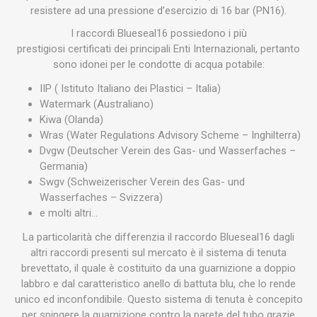
resistere ad una pressione d’esercizio di 16 bar (PN16).
I raccordi Blueseal16 possiedono i più
prestigiosi certificati dei principali Enti Internazionali, pertanto
sono idonei per le condotte di acqua potabile:
IIP ( Istituto Italiano dei Plastici – Italia)
Watermark (Australiano)
Kiwa (Olanda)
Wras (Water Regulations Advisory Scheme – Inghilterra)
Dvgw (Deutscher Verein des Gas- und Wasserfaches –
Germania)
Swgv (Schweizerischer Verein des Gas- und
Wasserfaches – Svizzera)
e molti altri…
La particolarità che differenzia il raccordo Blueseal16 dagli
altri raccordi presenti sul mercato è il sistema di tenuta
brevettato, il quale è costituito da una guarnizione a doppio
labbro e dal caratteristico anello di battuta blu, che lo rende
unico ed inconfondibile. Questo sistema di tenuta è concepito
per spingere la guarnizione contro la parete del tubo grazie