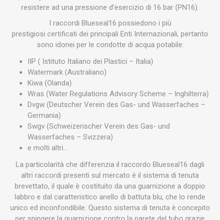
resistere ad una pressione d’esercizio di 16 bar (PN16).
I raccordi Blueseal16 possiedono i più
prestigiosi certificati dei principali Enti Internazionali, pertanto
sono idonei per le condotte di acqua potabile:
IIP ( Istituto Italiano dei Plastici – Italia)
Watermark (Australiano)
Kiwa (Olanda)
Wras (Water Regulations Advisory Scheme – Inghilterra)
Dvgw (Deutscher Verein des Gas- und Wasserfaches –
Germania)
Swgv (Schweizerischer Verein des Gas- und
Wasserfaches – Svizzera)
e molti altri…
La particolarità che differenzia il raccordo Blueseal16 dagli
altri raccordi presenti sul mercato è il sistema di tenuta
brevettato, il quale è costituito da una guarnizione a doppio
labbro e dal caratteristico anello di battuta blu, che lo rende
unico ed inconfondibile. Questo sistema di tenuta è concepito
per spingere la guarnizione contro la parete del tubo grazie