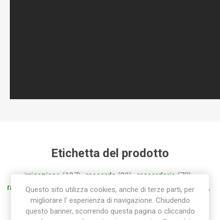
Etichetta del prodotto
irrigazione
(127)
,
raccordo
(92)
,
raccorderia
(78)
,
raccorderia rapida
(55)
,
raccordi
(57)
,
raccorderia sab
(85)
,
Questo sito utilizza cookies, anche di terze parti, per
raccordo a gomito
(28)
,
gomito
(26)
migliorare l’ esperienza di navigazione. Chiudendo
questo banner, scorrendo questa pagina o cliccando