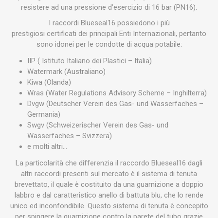
resistere ad una pressione d’esercizio di 16 bar (PN16).
I raccordi Blueseal16 possiedono i più
prestigiosi certificati dei principali Enti Internazionali, pertanto
sono idonei per le condotte di acqua potabile:
IIP ( Istituto Italiano dei Plastici – Italia)
Watermark (Australiano)
Kiwa (Olanda)
Wras (Water Regulations Advisory Scheme – Inghilterra)
Dvgw (Deutscher Verein des Gas- und Wasserfaches –
Germania)
Swgv (Schweizerischer Verein des Gas- und
Wasserfaches – Svizzera)
e molti altri…
La particolarità che differenzia il raccordo Blueseal16 dagli
altri raccordi presenti sul mercato è il sistema di tenuta
brevettato, il quale è costituito da una guarnizione a doppio
labbro e dal caratteristico anello di battuta blu, che lo rende
unico ed inconfondibile. Questo sistema di tenuta è concepito
per spingere la guarnizione contro la parete del tubo grazie