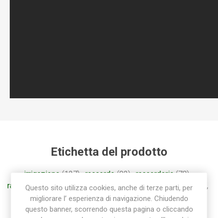
Etichetta del prodotto
irrigazione
(127)
,
raccordo
(92)
,
raccorderia
(78)
,
raccorderia rapida
(55)
,
raccordi
(57)
,
raccorderia sab
(85)
,
Questo sito utilizza cookies, anche di terze parti, per
raccordo a gomito
(28)
,
gomito
(26)
migliorare l’ esperienza di navigazione. Chiudendo
questo banner, scorrendo questa pagina o cliccando