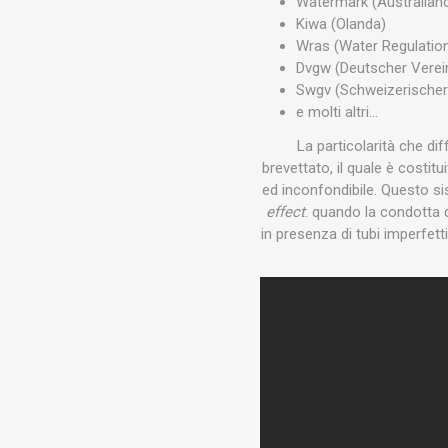
Watermark (Australian
Kiwa (Olanda)
Wras (Water Regulation
Dvgw (Deutscher Vere
Swgv (Schweizerischer
e molti altri…
La particolarità che dif
brevettato, il quale è costit
ed inconfondibile. Questo si
effect
: quando la condotta 
in presenza di tubi imperfetti