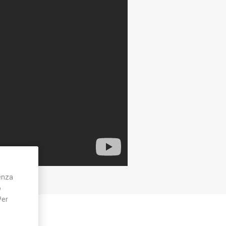
ienza
o
Per