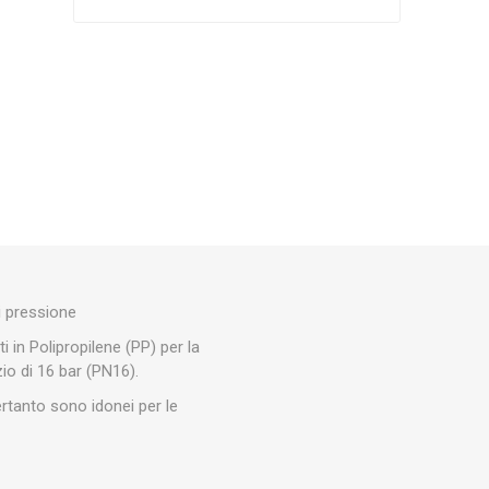
Silky
Stocker
Toro
i pressione
i in Polipropilene (PP) per la
zio di 16 bar (PN16).
pertanto sono idonei per le