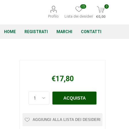
(0)
0
Profilo
Lista dei desideri
€0,00
HOME
REGISTRATI
MARCHI
CONTATTI
Corino Bruna
Echo
Energizer
€17,80
Irritrol
Irritec
Lacogreen
AGGIUNGI ALLA LISTA DEI DESIDERI