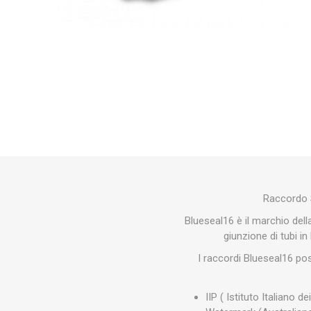
Makita
Mareva
Nardi
Tricoflex
uPower
Vermobil
Raccordo S
Blueseal16 è il marchio della
giunzione di tubi in
I raccordi Blueseal16 poss
IIP ( Istituto Italiano dei