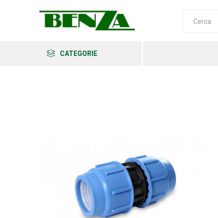
CATEGORIE
Arkema
Ars
Archman
Erba
Felco
Fiskars