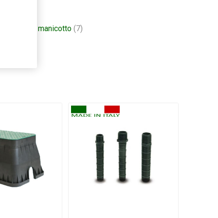
deria
(45)
,
manicotto
(7)