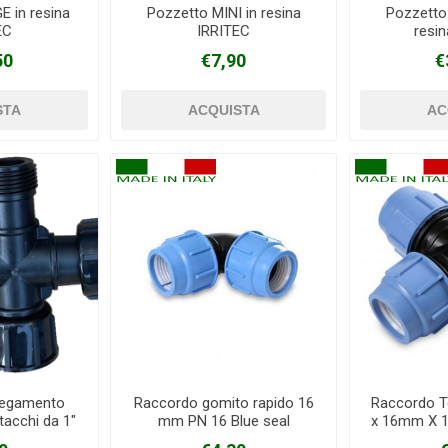
 in resina
Pozzetto MINI in resina
Pozzetto
EC
IRRITEC
resi
50
€7,90
€
legamento
Raccordo gomito rapido 16
Raccordo T
ttacchi da 1"
mm PN 16 Blue seal
x 16mm X 