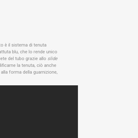
to è il sistema di tenuta
attuta blu, che lo rende unico
ete del tubo grazie allo
slide
ficarne la tenuta, ciò anche
e alla forma della guarnizione,