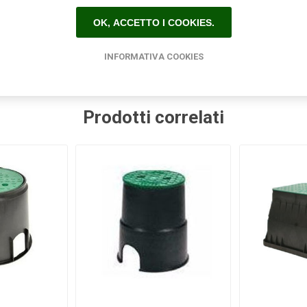
Etichetta del prodotto
OK, ACCETTO I COOKIES.
ia
(78)
,
raccorderia rapida
(55)
,
raccorderia sab
(85)
,
sab raccor
INFORMATIVA COOKIES
Prodotti correlati