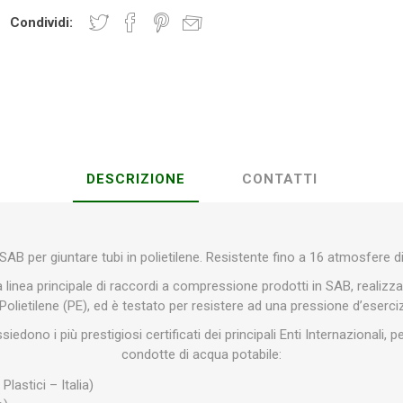
Condividi:
Plasson
Rain Bird
RIV -
Sab
Rubinetteria
Italiana
Velatta S.p.A
DESCRIZIONE
CONTATTI
Volpi
Originale
AB per giuntare tubi in polietilene. Resistente fino a 16 atmosfere d
 linea principale di raccordi a compressione prodotti in SAB, realizzat
 Polietilene (PE), ed è testato per resistere ad una pressione d’eserci
iedono i più prestigiosi certificati dei principali Enti Internazionali, 
condotte di acqua potabile:
 Plastici – Italia)