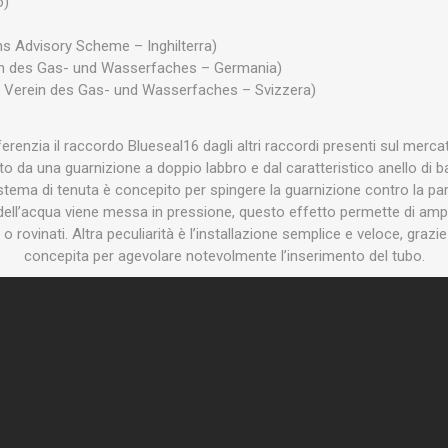
o)
s Advisory Scheme – Inghilterra)
in des Gas- und Wasserfaches – Germania)
 Verein des Gas- und Wasserfaches – Svizzera)
ferenzia il raccordo Blueseal16 dagli altri raccordi presenti sul merca
uito da una guarnizione a doppio labbro e dal caratteristico anello di b
stema di tenuta è concepito per spingere la guarnizione contro la par
dell’acqua viene messa in pressione, questo effetto permette di ampli
 o rovinati. Altra peculiarità è l’installazione semplice e veloce, grazi
concepita per agevolare notevolmente l’inserimento del tubo.