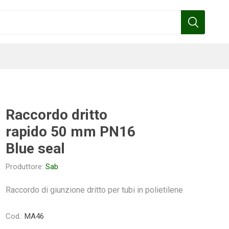
Raccordo dritto
rapido 50 mm PN16
Benza
Bottos
Calpeda
Cofra
Blue seal
Produttore:
Sab
Raccordo di giunzione dritto per tubi in polietilene
Gardena
Griffon
Gamma
Hozelock
pennelli
Cod.:
MA46