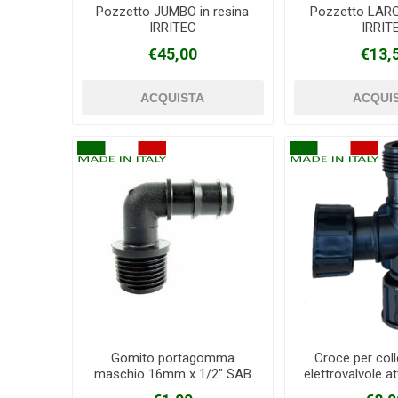
Pozzetto JUMBO in resina
Pozzetto LARGE
IRRITEC
IRRIT
€45,00
€13,
Gomito portagomma
Croce per col
maschio 16mm x 1/2" SAB
elettrovalvole a