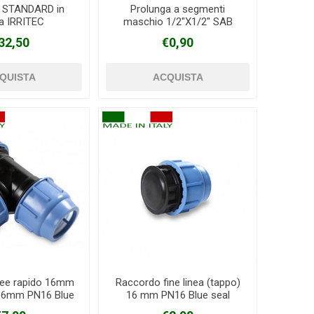
 STANDARD in
Prolunga a segmenti
na IRRITEC
maschio 1/2"X1/2" SAB
32,50
€0,90
ee rapido 16mm
Raccordo fine linea (tappo)
16mm PN16 Blue
16 mm PN16 Blue seal
seal