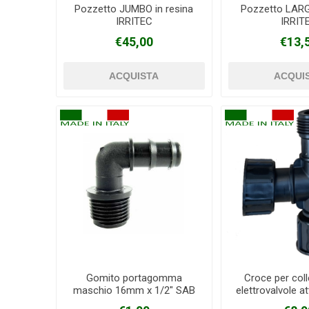
Pozzetto JUMBO in resina
Pozzetto LARGE
IRRITEC
IRRIT
€45,00
€13,
Gomito portagomma
Croce per col
maschio 16mm x 1/2" SAB
elettrovalvole a