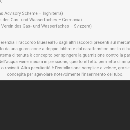
o)
s Advisory Scheme – Inghilterra)
in des Gas- und Wasserfaches – Germania)
 Verein des Gas- und Wasserfaches – Svizzera)
ferenzia il raccordo Blueseal16 dagli altri raccordi presenti sul merca
uito da una guarnizione a doppio labbro e dal caratteristico anello di b
stema di tenuta è concepito per spingere la guarnizione contro la par
dell’acqua viene messa in pressione, questo effetto permette di ampli
 o rovinati. Altra peculiarità è l’installazione semplice e veloce, grazi
concepita per agevolare notevolmente l’inserimento del tubo.