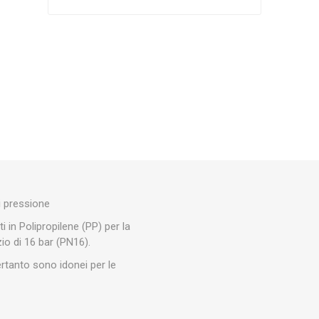
Silky
Stocker
Toro
i pressione
i in Polipropilene (PP) per la
zio di 16 bar (PN16).
pertanto sono idonei per le