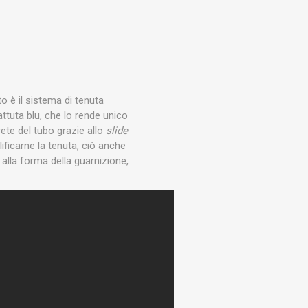
to è il sistema di tenuta
attuta blu, che lo rende unico
ete del tubo grazie allo
slide
ficarne la tenuta, ciò anche
e alla forma della guarnizione,