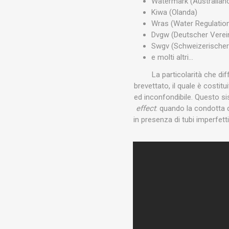
Watermark (Australian
Kiwa (Olanda)
Wras (Water Regulation
Dvgw (Deutscher Vere
Swgv (Schweizerischer
e molti altri…
La particolarità che dif
brevettato, il quale è costit
ed inconfondibile. Questo si
effect
: quando la condotta 
in presenza di tubi imperfetti