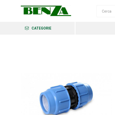
CATEGORIE
Arkema
Ars
Archman
Erba
Felco
Fiskars