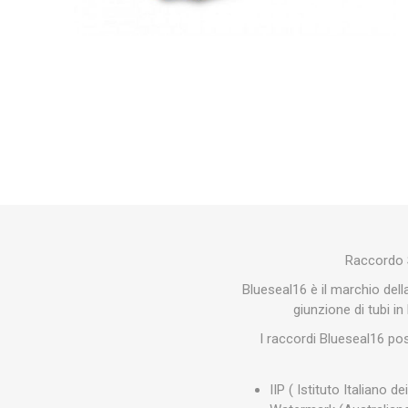
Makita
Mareva
Nardi
Tricoflex
uPower
Vermobil
Raccordo S
Blueseal16 è il marchio della
giunzione di tubi in
I raccordi Blueseal16 poss
IIP ( Istituto Italiano dei