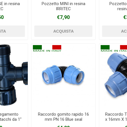
 in resina
Pozzetto MINI in resina
Pozzetto
EC
IRRITEC
resi
50
€7,90
€
legamento
Raccordo gomito rapido 16
Raccordo T
ttacchi da 1"
mm PN 16 Blue seal
x 16mm X 