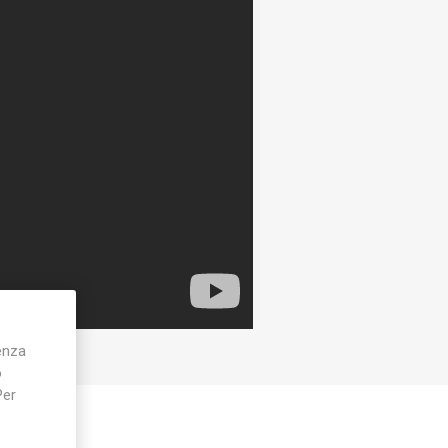
ienza
o
Per