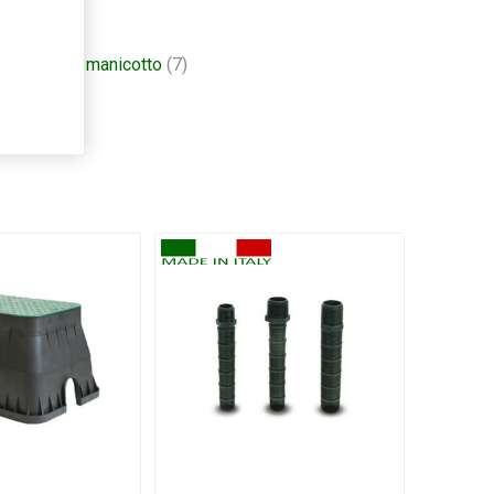
deria
(45)
,
manicotto
(7)