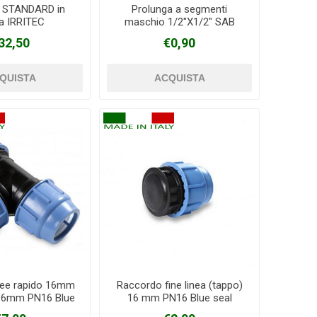
 STANDARD in
Prolunga a segmenti
na IRRITEC
maschio 1/2"X1/2" SAB
32,50
€0,90
ee rapido 16mm
Raccordo fine linea (tappo)
16mm PN16 Blue
16 mm PN16 Blue seal
seal