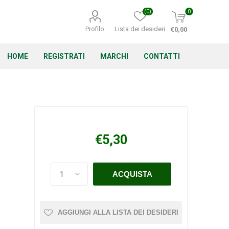
(0)
0
Profilo
Lista dei desideri
€0,00
HOME
REGISTRATI
MARCHI
CONTATTI
Corino Bruna
Echo
Energizer
€5,30
Irritrol
Irritec
Lacogreen
AGGIUNGI ALLA LISTA DEI DESIDERI