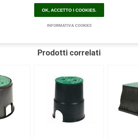
Etichetta del prodotto
OK, ACCETTO I COOKIES.
ia
(78)
,
raccorderia rapida
(55)
,
raccorderia sab
(85)
,
sab raccor
INFORMATIVA COOKIES
Prodotti correlati