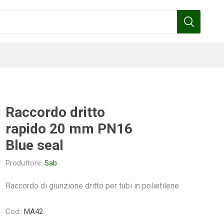
Raccordo dritto
rapido 20 mm PN16
Benza
Bottos
Calpeda
Cofra
Blue seal
Produttore:
Sab
Raccordo di giunzione dritto per tubi in polietilene
Gardena
Griffon
Gamma
Hozelock
pennelli
Cod.:
MA42