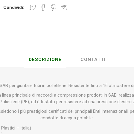
Condividi:
Plasson
Rain Bird
RIV -
Sab
Rubinetteria
Italiana
Velatta S.p.A
DESCRIZIONE
CONTATTI
Volpi
Originale
AB per giuntare tubi in polietilene. Resistente fino a 16 atmosfere d
 linea principale di raccordi a compressione prodotti in SAB, realizzat
 Polietilene (PE), ed è testato per resistere ad una pressione d’eserci
iedono i più prestigiosi certificati dei principali Enti Internazionali, 
condotte di acqua potabile:
 Plastici – Italia)