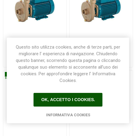
Pompa BCM 22/A 0,55 kW
Pompa BCM 22/A/B 0,55
Questo sito utilizza cookies, anche di terze parti, per
Calpeda
kW Calpeda
migliorare l’ esperienza di navigazione. Chiudendo
questo banner, scorrendo questa pagina o cliccando
€780,00
€895,00
qualunque suo elemento si acconsente all’uso dei
cookies. Per approfondire leggere l’ Informativa
Cookies.
OK, ACCETTO I COOKIES.
INFORMATIVA COOKIES