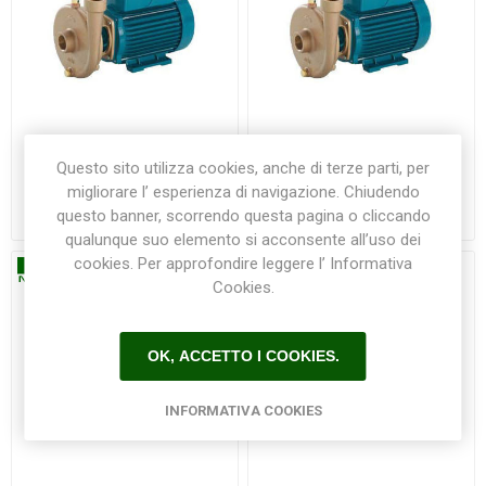
Pompa BCM 22/A 0,55 kW
Pompa BCM 22/A/B 0,55
Questo sito utilizza cookies, anche di terze parti, per
Calpeda
kW Calpeda
migliorare l’ esperienza di navigazione. Chiudendo
questo banner, scorrendo questa pagina o cliccando
€780,00
€895,00
qualunque suo elemento si acconsente all’uso dei
cookies. Per approfondire leggere l’ Informativa
Cookies.
OK, ACCETTO I COOKIES.
INFORMATIVA COOKIES