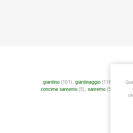
giardino
(101)
,
giardinaggio
(118)
,
giardini
Ques
concime sanremo
(5)
,
sanremo
(5)
,
produzi
cl