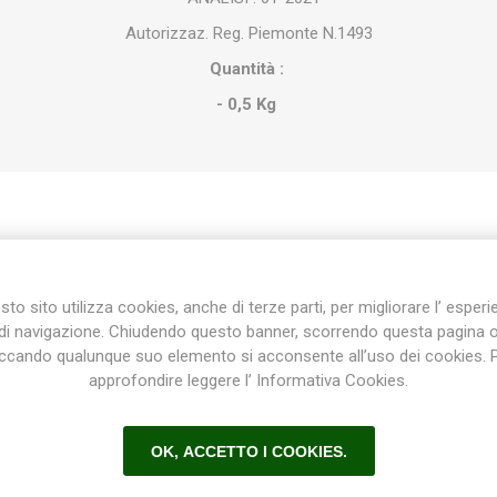
Autorizzaz. Reg. Piemonte N.1493
Quantità :
- 0,5 Kg
Etichetta del prodotto
(12)
,
concime
(7)
,
produzione benza
(7)
,
concimi
(7)
,
concime g
to sito utilizza cookies, anche di terze parti, per migliorare l’ esper
di navigazione. Chiudendo questo banner, scorrendo questa pagina 
one propria
(5)
,
produzione concime
(5)
,
produzione
(5)
,
concim
iccando qualunque suo elemento si acconsente all’uso dei cookies. 
approfondire leggere l’ Informativa Cookies.
Prodotti correlati
OK, ACCETTO I COOKIES.