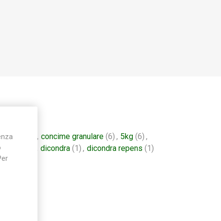
iardino
(7)
,
concime granulare
(6)
,
5kg
(6)
,
ienza
o
e prato
(5)
,
dicondra
(1)
,
dicondra repens
(1)
Per