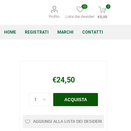
(0)
0
Profilo
Lista dei desideri
€0,00
HOME
REGISTRATI
MARCHI
CONTATTI
Corino Bruna
Echo
Energizer
€24,50
Irritrol
Irritec
Lacogreen
AGGIUNGI ALLA LISTA DEI DESIDERI