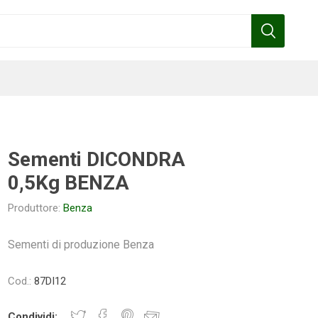
Sementi DICONDRA
0,5Kg BENZA
Benza
Bottos
Calpeda
Cofra
Produttore:
Benza
Sementi di produzione Benza
Gardena
Griffon
Gamma
Hozelock
Cod.:
87DI12
pennelli
Condividi: