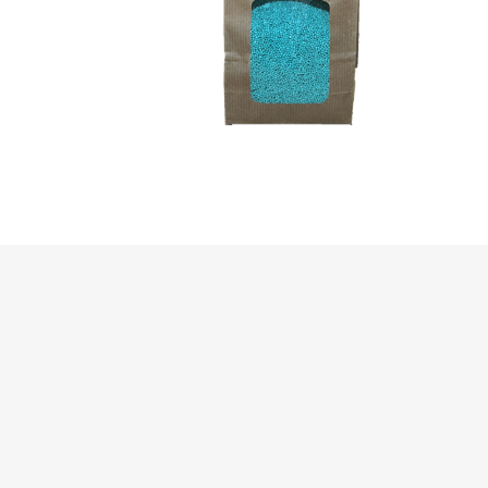
Makita
Mareva
Nardi
Tricoflex
uPower
Vermobil