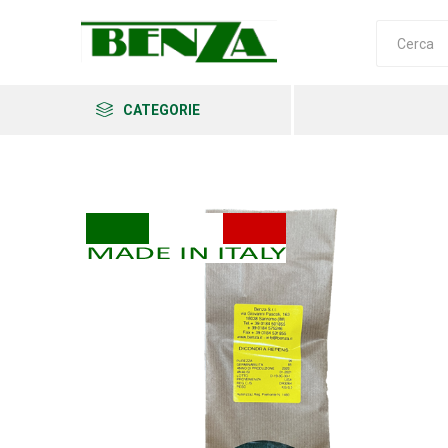
CATEGORIE
Arkema
Ars
Archman
Erba
Felco
Fiskars