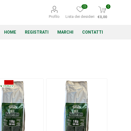
(0)
0
Profilo
Lista dei desideri
€0,00
HOME
REGISTRATI
MARCHI
CONTATTI
Corino Bruna
Echo
Energizer
Irritrol
Irritec
Lacogreen