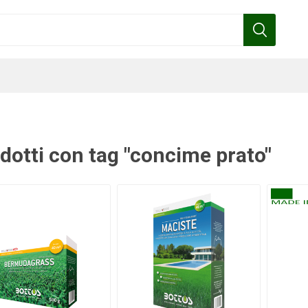
dotti con tag "concime prato"
Benza
Bottos
Calpeda
Cofra
Gardena
Griffon
Gamma
Hozelock
pennelli