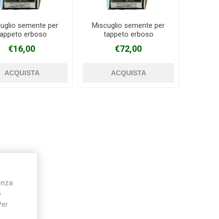
uglio semente per
Miscuglio semente per
tappeto erboso
tappeto erboso
Silky
Stocker
Toro
SANREMO 1Kg
SANREMO 5Kg
€16,00
€72,00
ienza
o
Per