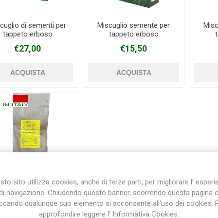
cuglio di sementi per
Miscuglio semente per
Misc
tappeto erboso
tappeto erboso
Plasson
Rain Bird
RIV -
Sab
RMUDAGRASS 500 GR
MACISTE 1 KG
Rubinetteria
€27,00
€15,50
Bottos
Italiana
Velatta S.p.A
Volpi
Originale
to sito utilizza cookies, anche di terze parti, per migliorare l’ esper
di navigazione. Chiudendo questo banner, scorrendo questa pagina 
iccando qualunque suo elemento si acconsente all’uso dei cookies. 
Sementi DICONDRA
0,5Kg BENZA
approfondire leggere l’ Informativa Cookies.