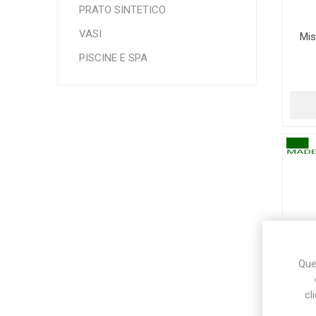
PRATO SINTETICO
VASI
Mis
Makita
Mareva
Nardi
PISCINE E SPA
BE
Tricoflex
uPower
Vermobil
Ques
cl