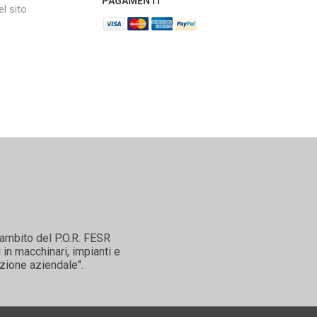
PAGAMENTI
l sito
'ambito del P.O.R. FESR
in macchinari, impianti e
zione aziendale".