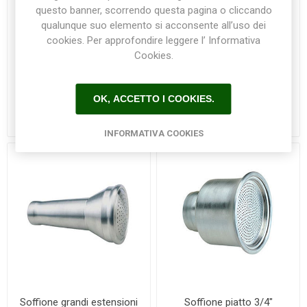
questo banner, scorrendo questa pagina o cliccando
qualunque suo elemento si acconsente all’uso dei
cookies. Per approfondire leggere l’ Informativa
Cookies.
Prolunga in alluminio
Soffione bombato 3/4"
OK, ACCETTO I COOKIES.
lunghezza 60 cm con
Colortap
valvola a sfera
€42,00
€19,00
INFORMATIVA COOKIES
Soffione grandi estensioni
Soffione piatto 3/4"