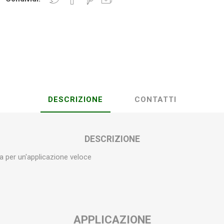
Plasson
Rain Bird
RIV -
Sab
Rubinetteria
Italiana
Velatta S.p.A
DESCRIZIONE
CONTATTI
Volpi
Originale
DESCRIZIONE
da per un'applicazione veloce
APPLICAZIONE