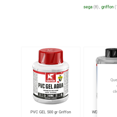
sega
(8)
,
griffon
(
Ques
cl
PVC GEL 500 gr Griffon
WDF-05® Griff