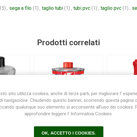
15)
,
sega a filo
(1)
,
taglio tubi
(1)
,
tubi pvc
(1)
,
taglio pvc
(1)
,
se
Prodotti correlati
to sito utilizza cookies, anche di terze parti, per migliorare l’ esper
di navigazione. Chiudendo questo banner, scorrendo questa pagina 
iccando qualunque suo elemento si acconsente all’uso dei cookies. 
approfondire leggere l’ Informativa Cookies.
on ml 200
CLEANER PVC - PVC-C -
LUBRIT-
OK, ACCETTO I COOKIES.
ABS Griffon