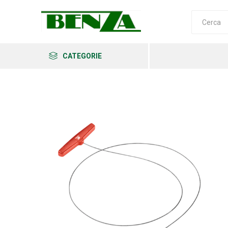
CATEGORIE
Arkema
Ars
Archman
Erba
Felco
Fiskars