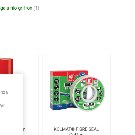
ga a filo griffon
(1)
ienza
o
Per
ALL® Griffon
KOLMAT® FIBRE SEAL
Griffon