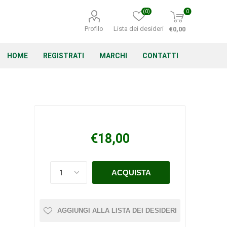
(0)
0
Profilo
Lista dei desideri
€0,00
HOME
REGISTRATI
MARCHI
CONTATTI
Corino Bruna
Echo
Energizer
€18,00
Irritrol
Irritec
Lacogreen
AGGIUNGI ALLA LISTA DEI DESIDERI