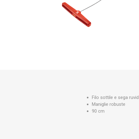
Makita
Mareva
Nardi
Tricoflex
uPower
Vermobil
Filo sottile e sega ruvi
Maniglie robuste
90 cm