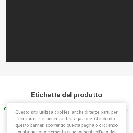
Etichetta del prodotto
sab
(45)
,
raccorderia sab
(85)
,
sab raccorderia
(45)
,
ti
(16)
,
Questo sito utilizza cookies, anche di terze parti, per
raccordo ti
(16)
,
tee
(16)
,
t
(16)
,
raccordo polietilene
(36)
migliorare l’ esperienza di navigazione. Chiudendo
questo banner, scorrendo questa pagina o cliccando
qualunque suo elemento si acconsente all’uso dei