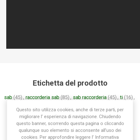
Etichetta del prodotto
sab
(45)
,
raccorderia sab
(85)
,
sab raccorderia
(45)
,
ti
(16)
,
raccordo ti
(16)
,
tee
(16)
,
t
(16)
,
raccordo polietilene
(36)
Questo sito utilizza cookies, anche di terze parti, per
migliorare l’ esperienza di navigazione. Chiudendo
questo banner, scorrendo questa pagina o cliccando
qualunque suo elemento si acconsente all’uso dei
cookies. Per approfondire leggere l’ Informativa
Prodotti correlati